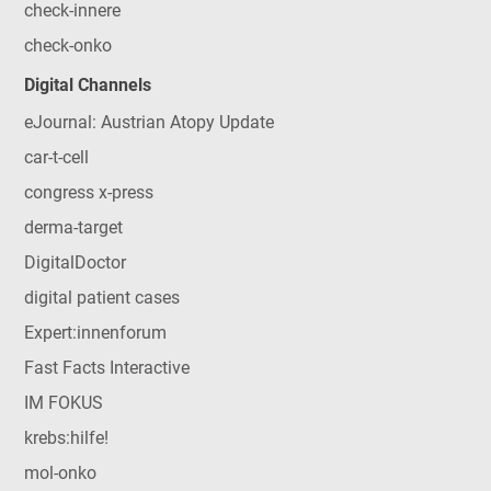
check-innere
check-onko
Digital Channels
eJournal: Austrian Atopy Update
car-t-cell
congress x-press
derma-target
DigitalDoctor
digital patient cases
Expert:innenforum
Fast Facts Interactive
IM FOKUS
krebs:hilfe!
mol-onko