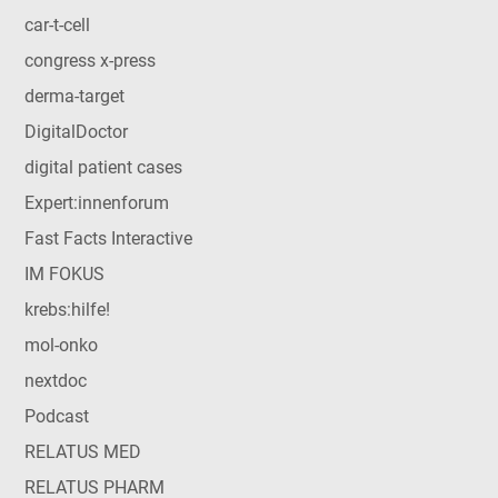
car-t-cell
congress x-press
derma-target
DigitalDoctor
digital patient cases
Expert:innenforum
Fast Facts Interactive
IM FOKUS
krebs:hilfe!
mol-onko
nextdoc
Podcast
RELATUS MED
RELATUS PHARM