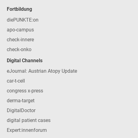
Fortbildung
diePUNKTE:on
apo-campus
check-innere
check-onko
Digital Channels
eJournal: Austrian Atopy Update
car-t-cell
congress x-press
derma-target
DigitalDoctor
digital patient cases
Expert:innenforum