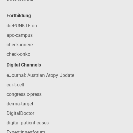
Fortbildung
diePUNKTE:on
apo-campus
check-innere
check-onko
Digital Channels
eJournal: Austrian Atopy Update
car-t-cell
congress x-press
derma-target
DigitalDoctor
digital patient cases
Expert:innenforum