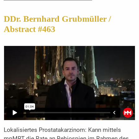
DDr. Bernhard Grubmüller /
Abstract #463
Lokalisiertes Prostatakarzinom: Kann mittels
mpMRT die Rate an Rebiospien im Rahmen des