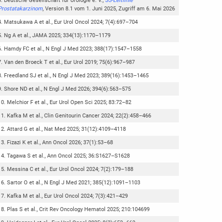
Deutsche Gesellschaft für Urologie e. V.,
S3-Leitlinie
Prostatakarzinom
, Version 8.1 vom 1. Juni 2025, Zugriff am 6. Mai 2026
Matsukawa A et al., Eur Urol Oncol 2024; 7(4):697–704
Ng A et al., JAMA 2025; 334(13):1170–1179
Hamdy FC et al., N Engl J Med 2023; 388(17):1547–1558
Van den Broeck T et al., Eur Urol 2019; 75(6):967–987
Freedland SJ et al., N Engl J Med 2023; 389(16):1453–1465
Shore ND et al., N Engl J Med 2026; 394(6):563–575
Melchior F et al., Eur Urol Open Sci 2025; 83:72–82
Kafka M et al., Clin Genitourin Cancer 2024; 22(2):458–466
Attard G et al., Nat Med 2025; 31(12):4109–4118
Fizazi K et al., Ann Oncol 2026; 37(1):53–68
Tagawa S et al., Ann Oncol 2025; 36:S1627–S1628
Messina C et al., Eur Urol Oncol 2024; 7(2):179–188
Sartor O et al., N Engl J Med 2021; 385(12):1091–1103
Kafka M et al., Eur Urol Oncol 2024; 7(3):421–429
Plas S et al., Crit Rev Oncology Hematol 2025; 210:104699