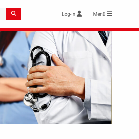
Log-in
Menü