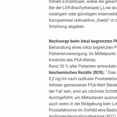
höhere Einzeldosen, wobei die gesamt
Bei der LDR-Brachytherapie („Low dos
niedrigem oder günstigem intermediär
transperineal radioaktive „Seeds“ in d
Strahlung abgeben.
Nachsorge beim lokal begrenzten P
Behandlung eines lokal begrenzten PC
Patientenversorgung. Im Mittelpunkt
Kontrolle des PSA-Wertes.
Rund 30 % aller Patienten entwickel
7
biochemisches Rezidiv (BCR).
Dies 
0,2 ng/ml nach radikaler Prostatekto
tiefsten gemessenen PSA-Wert (Nadir)
der Fall sein, wird als nächster Sch
durchgeführt, um Metastasen auszusch
auch wenn in der Bildgebung kein Lokal
Prostatektomie im Vorfeld eine Best
Androgendeprivationstherapie (ADT) 