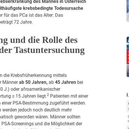
rebserkrankung des Mannes in Österreich
thäufigste krebsbedingte Todesursache
r für das PCa ist das Alter: Das
beträgt 72 Jahre.
 und die Rolle des
der Tastuntersuchung
n die Krebsfrüherkennung mittels
ür Männer
ab 50 Jahren,
ab
45 Jahren
bei
0 J.) oder afroamerikanischer
L
2
ung ≥ 15 Jahren liegt.
Patienten mit einer
n
einer PSA-Bestimmung zugeführt werden.
n werden jedoch noch deutlich mehr
matisch geworden wären. Männer sollten
s PSA-Screenings und die Möglichkeit der