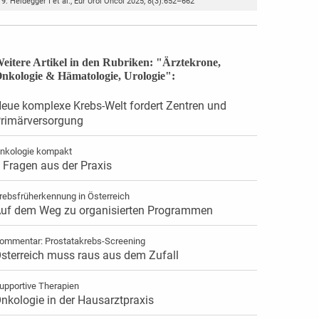
Heidegger I et al., Eur Urol Oncol 2025; 8(3):652–662
eitere Artikel in den Rubriken: "Ärztekrone,
nkologie & Hämatologie, Urologie":
eue komplexe Krebs-Welt fordert Zentren und
rimärversorgung
nkologie kompakt
 Fragen aus der Praxis
rebsfrüherkennung in Österreich
uf dem Weg zu organisierten Programmen
ommentar: Prostatakrebs-Screening
sterreich muss raus aus dem Zufall
upportive Therapien
nkologie in der Hausarztpraxis