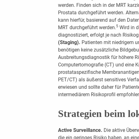
werden. Finden sich in der MRT karzi
Prostata durchgeführt werden. Alte
kann hierfür, basierend auf den Date
5
MRT durchgeführt werden.
Wird in d
diagnostiziert, erfolgt je nach Risik
(Staging).
Patienten mit niedrigem u
benötigen keine zusätzliche Bildgebu
Ausbreitungsdiagnostik für höhere R
Computertomografie (CT) und eine Kn
prostataspezifische Membranantige
PET/CT) als äußerst sensitives Verf
erwiesen und sollte daher für Patien
intermediärem Risikoprofil empfohle
Strategien beim lo
Active Surveillance.
Die aktive Überw
die ein geringes Risiko haben, an ei