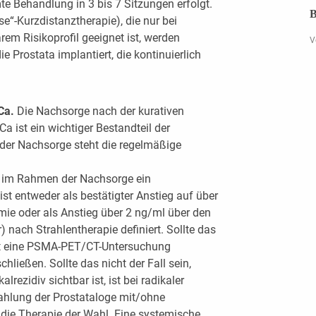
e Behandlung in 3 bis 7 Sitzungen erfolgt.
B
e“-Kurzdistanztherapie), die nur bei
em Risikoprofil geeignet ist, werden
V
ie Prostata implantiert, die kontinuierlich
Ca.
Die Nachsorge nach der kurativen
a ist ein wichtiger Bestandteil der
 der Nachsorge steht die regelmäßige
n im Rahmen der Nachsorge ein
ist entweder als bestätigter Anstieg auf über
mie oder als Anstieg über 2 ng/ml über den
 nach Strahlentherapie definiert. Sollte das
ritt eine PSMA-PET/CT-Untersuchung
ließen. Sollte das nicht der Fall sein,
rezidiv sichtbar ist, ist bei radikaler
rahlung der Prostataloge mit/ohne
die Therapie der Wahl. Eine systemische