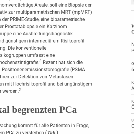
nomverdächtige Areale, soll eine Biopsie der
rnativ zur multiparametrischen MRT (mpMRT)
n der PRIME-Studie, eine biparametrische
er Prostatabiopsie ein Karzinom
W
O
ogruppe eine Ausbreitungsdiagnostik
nd günstigem intermediärem Risikoprofil
N
ng. Die konventionelle
P
isikogruppen umfasst eine
3
ochenszintigrafie.
Rezent hat sich die
O
n-Positronenemissionstomografie (PSMA-
6
ahren zur Detektion von Metastasen
K
ten mit Hochrisikoprofil und bei ungünstigem
A
2
n werden.
K
kal begrenzten PCa
Ö
S
achung kommt für alle Patienten in Frage,
O
nem PCa zu versterben
(
Tab.
)
.