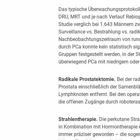
Das typische Überwachungsprotokol
DRU, MRT und je nach Verlauf Rebiops
Studie verglich bei 1.643 Männern z
Surveillance vs. Bestrahlung vs. radi
Nachbeobachtungszeitraum von rund 1
durch PCa konnte kein statistisch si
Gruppen festgestellt werden, in der 
überwiegend PCa mit niedrigem oder 
Radikale Prostatektomie.
Bei der ra
Prostata einschließlich der Samenb
Lymphknoten entfernt. Bei den opera
die offenen Zugänge durch roboterass
Strahlentherapie.
Die perkutane Strah
in Kombination mit Hormontherapie ei
immer präziser geworden – die soge