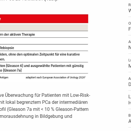
R
W
O
F
A
N
L
M
A
D
ive Überwachung für Patienten mit Low-Risk-
L
it lokal begrenztem PCa der intermediären
H
fil (Gleason 7a mit < 10 % Gleason-Pattern
B
Tumorausdehnung in Bildgebung und
A