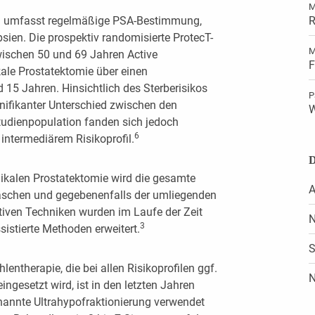
M
l umfasst regelmäßige PSA-Bestimmung,
R
ien. Die prospektiv randomisierte ProtecT-
M
wischen 50 und 69 Jahren Active
F
kale Prostatektomie über einen
5 Jahren. Hinsichtlich des Sterberisikos
P
gnifikanter Unterschied zwischen den
W
Studienpopulation fanden sich jedoch
6
intermediärem Risikoprofil.
D
dikalen Prostatektomie wird die gesamte
A
läschen und gegebenenfalls der umliegenden
tiven Techniken wurden im Laufe der Zeit
N
3
istierte Methoden erweitert.
S
lentherapie, die bei allen Risikoprofilen ggf.
N
ngesetzt wird, ist in den letzten Jahren
nannte Ultrahypofraktionierung verwendet