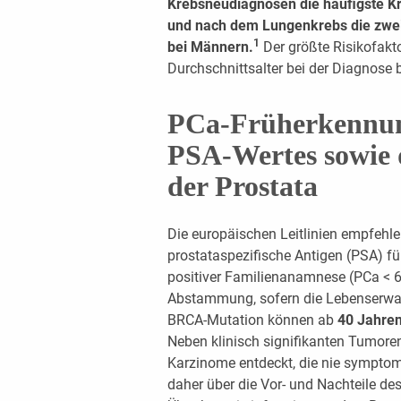
Krebsneudiagnosen die häufigste K
und nach dem Lungenkrebs die zwei
1
bei Männern.
Der größte Risikofakto
Durchschnittsalter bei der Diagnose 
PCa-Früherkennung
PSA-Wertes sowie 
der Prostata
Die europäischen Leitlinien empfehle
prostataspezifische Antigen (PSA) f
positiver Familienanamnese (PCa < 6
Abstammung, sofern die Lebenserwart
BRCA-Mutation können ab
40 Jahre
Neben klinisch signifikanten Tumore
Karzinome entdeckt, die nie sympto
daher über die Vor- und Nachteile de