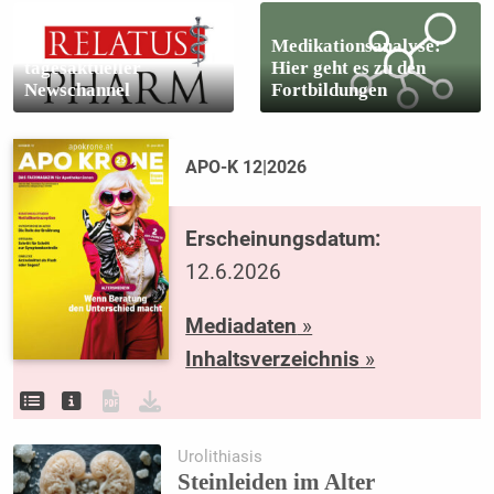
Medikationsanalyse:
tagesaktueller
Hier geht es zu den
Newschannel
Fortbildungen
APO-K 12|2026
Erscheinungsdatum:
12.6.2026
Mediadaten
»
Inhaltsverzeichnis
»
Urolithiasis
Steinleiden im Alter