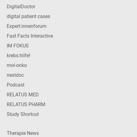
DigitalDoctor
digital patient cases
Expert:innenforum
Fast Facts Interactive
IM FOKUS
krebs:hilfe!
mol-onko
nextdoc
Podcast
RELATUS MED
RELATUS PHARM
Study Shortcut
Therapie News