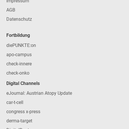
Impressum
AGB
Datenschutz
Fortbildung
diePUNKTE:on
apo-campus
check-innere
check-onko
Digital Channels
eJournal: Austrian Atopy Update
car-t-cell
congress x-press
derma-target