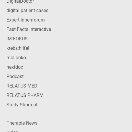
DigitalDoctor
digital patient cases
Expert:innenforum
Fast Facts Interactive
IM FOKUS
krebs:hilfe!
mol-onko
nextdoc
Podcast
RELATUS MED
RELATUS PHARM
Study Shortcut
Therapie News