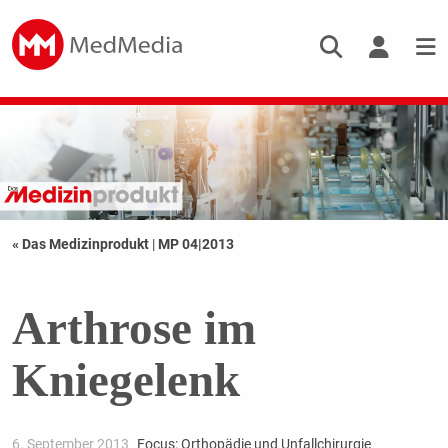
« Das Medizinprodukt
|
MP 04|2013
Arthrose im
Kniegelenk
6. September 2013
Focus: Orthopädie und Unfallchirurgie