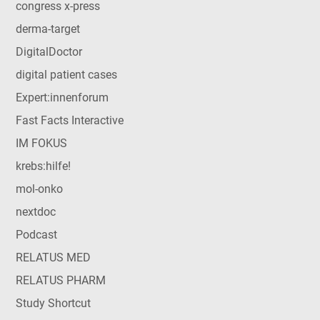
congress x-press
derma-target
DigitalDoctor
digital patient cases
Expert:innenforum
Fast Facts Interactive
IM FOKUS
krebs:hilfe!
mol-onko
nextdoc
Podcast
RELATUS MED
RELATUS PHARM
Study Shortcut