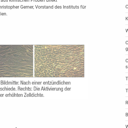
aus klinischen Proben direkt
C
ristopher Gerner, Vorstand des Instituts für
ien.
K
W
C
g
C
s
T
T
R
B
W