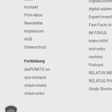
DigitalDoctor
Kontakt
digital patie
Print-Abos
Expert:innen
Newsletter
Fast Facts In
Impressum
IM FOKUS
AGB
krebs:hilfe!
Datenschutz
mol-onko
nextdoc
Fortbildung
Podcast
diePUNKTE:on
RELATUS M
apo-campus
RELATUS P
check-innere
Study Shortc
check-onko