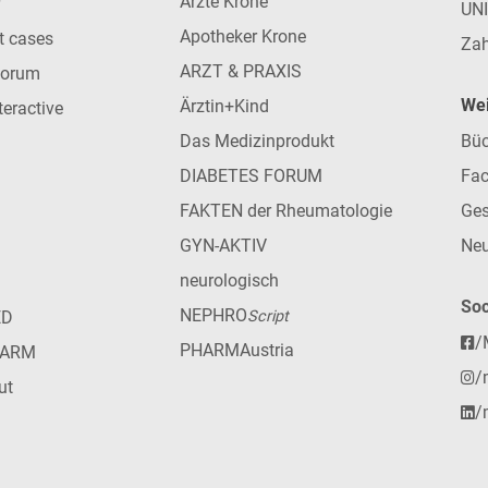
Ärzte Krone
UN
Apotheker Krone
nt cases
Zah
ARZT & PRAXIS
forum
Wei
Ärztin+Kind
teractive
Das Medizinprodukt
Büc
DIABETES FORUM
Fac
FAKTEN der Rheumatologie
Ges
GYN-AKTIV
Neu
neurologisch
Soc
NEPHRO
ED
Script
/
PHARMAustria
HARM
/
ut
/