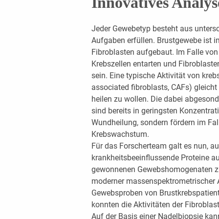
Innovatives Analy
Jeder Gewebetyp besteht aus untersch
Aufgaben erfüllen. Brustgewebe ist i
Fibroblasten aufgebaut. Im Falle von
Krebszellen entarten und Fibroblasten
sein. Eine typische Aktivität von kreb
associated fibroblasts, CAFs) gleic
heilen zu wollen. Die dabei abgeso
sind bereits in geringsten Konzentrat
Wundheilung, sondern fördern im Fa
Krebswachstum.
Für das Forscherteam galt es nun, a
krankheitsbeeinflussende Proteine a
gewonnenen Gewebshomogenaten zu id
moderner massenspektrometrischer A
Gewebsproben von Brustkrebspatient
konnten die Aktivitäten der Fibrobla
Auf der Basis einer Nadelbiopsie k