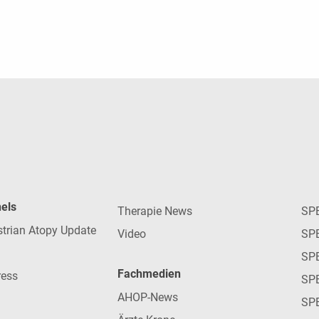
nels
Therapie News
SP
strian Atopy Update
Video
SP
SP
Fachmedien
ress
SPE
AHOP-News
SP