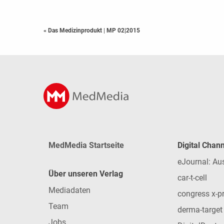
« Das Medizinprodukt
|
MP 02|2015
MedMedia Startseite
Digital Chan
eJournal: Au
Über unseren Verlag
car-t-cell
Mediadaten
congress x-p
Team
derma-target
Jobs