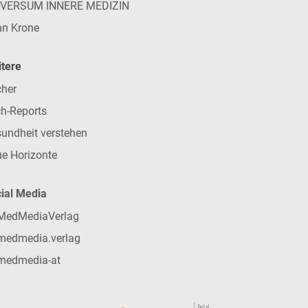
IVERSUM INNERE MEDIZIN
n Krone
tere
her
h-Reports
undheit verstehen
e Horizonte
ial Media
MedMediaVerlag
medmedia.verlag
medmedia-at