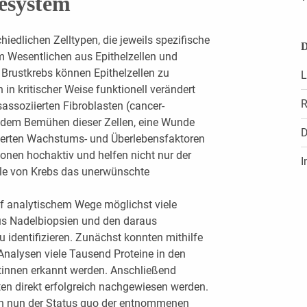
sesystem
iedlichen Zelltypen, die jeweils spezifische
D
m Wesentlichen aus Epithelzellen und
 Brustkrebs können Epithelzellen zu
L
 in kritischer Weise funktionell verändert
R
sassoziierten Fibroblasten (cancer-
ht dem Bemühen dieser Zellen, eine Wunde
D
nderten Wachstums- und Überlebensfaktoren
ionen hochaktiv und helfen nicht nur der
I
lle von Krebs das unerwünschte
uf analytischem Wege möglichst viele
us Nadelbiopsien und den daraus
entifizieren. Zunächst konnten mithilfe
nalysen viele Tausend Proteine in den
innen erkannt werden. Anschließend
sten direkt erfolgreich nachgewiesen werden.
ann nun der Status quo der entnommenen