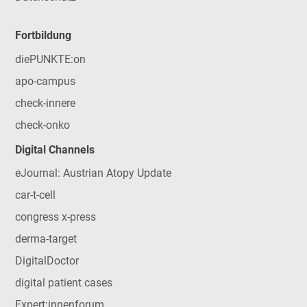
Fortbildung
diePUNKTE:on
apo-campus
check-innere
check-onko
Digital Channels
eJournal: Austrian Atopy Update
car-t-cell
congress x-press
derma-target
DigitalDoctor
digital patient cases
Expert:innenforum