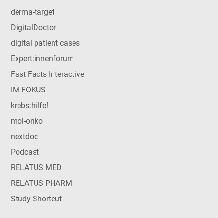
derma-target
DigitalDoctor
digital patient cases
Expert:innenforum
Fast Facts Interactive
IM FOKUS
krebs:hilfe!
mol-onko
nextdoc
Podcast
RELATUS MED
RELATUS PHARM
Study Shortcut