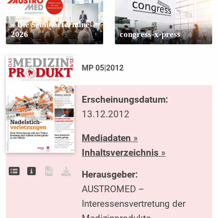
» Die Seminartermine
2026
congress-x-press
MP 05|2012
Erscheinungsdatum:
13.12.2012
Mediadaten
»
Inhaltsverzeichnis
»
Herausgeber:
AUSTROMED –
Interessensvertretung der