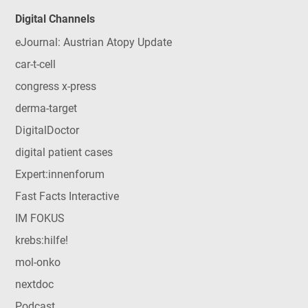
Digital Channels
eJournal: Austrian Atopy Update
car-t-cell
congress x-press
derma-target
DigitalDoctor
digital patient cases
Expert:innenforum
Fast Facts Interactive
IM FOKUS
krebs:hilfe!
mol-onko
nextdoc
Podcast