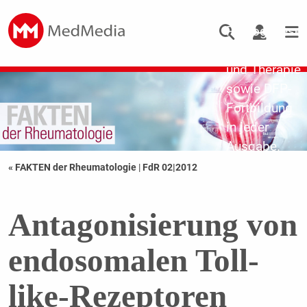
Updates zu
Pathogenese,
Diagnostik
und Therapie
sowie DFP-
Fortbildung
in jeder
Ausgabe.
« FAKTEN der Rheumatologie
|
FdR 02|2012
Antagonisierung von
endosomalen Toll-
like-Rezeptoren