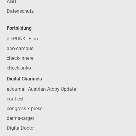
AGB
Datenschutz
Fortbildung
diePUNKTE:on
apo-campus
check-innere
check-onko
Digital Channels
eJournal: Austrian Atopy Update
car-t-cell
congress x-press
derma-target
DigitalDoctor