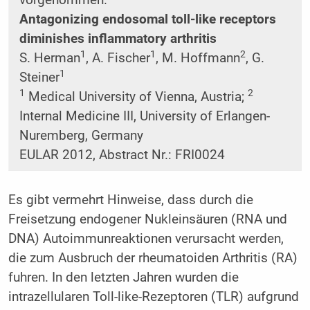
vorgenommen.
Antagonizing endosomal toll-like receptors
diminishes inflammatory arthritis
1
1
2
S. Herman
, A. Fischer
, M. Hoffmann
, G.
1
Steiner
1
2
Medical University of Vienna, Austria;
Internal Medicine III, University of Erlangen-
Nuremberg, Germany
EULAR 2012, Abstract Nr.: FRI0024
Es gibt vermehrt Hinweise, dass durch die
Freisetzung endogener Nukleinsäuren (RNA und
DNA) Autoimmunreaktionen verursacht werden,
die zum Ausbruch der rheumatoiden Arthritis (RA)
fuhren. In den letzten Jahren wurden die
intrazellularen Toll-like-Rezeptoren (TLR) aufgrund