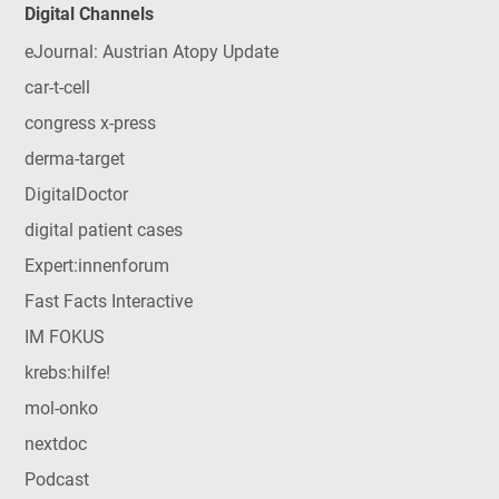
Digital Channels
eJournal: Austrian Atopy Update
car-t-cell
congress x-press
derma-target
DigitalDoctor
digital patient cases
Expert:innenforum
Fast Facts Interactive
IM FOKUS
krebs:hilfe!
mol-onko
nextdoc
Podcast