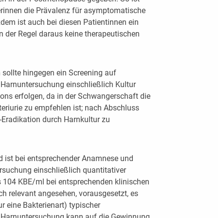
rinnen die Prävalenz für asymptomatische
tzdem ist auch bei diesen Patientinnen ein
 in der Regel daraus keine therapeutischen
n
sollte hingegen ein Screening auf
 Harnuntersuchung einschließlich Kultur
ns erfolgen, da in der Schwangerschaft die
riurie zu empfehlen ist; nach Abschluss
r-Eradikation durch Harnkultur zu
d ist bei entsprechender Anamnese und
suchung einschließlich quantitativer
is 104 KBE/ml bei entsprechenden klinischen
ch relevant angesehen, vorausgesetzt, es
r eine Bakterienart) typischer
de Harnuntersuchung kann auf die Gewinnung