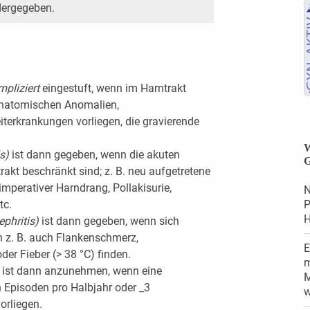
dergegeben.
pliziert
eingestuft, wenn im Harntrakt
 anatomischen Anomalien,
terkrankungen vorliegen, die gravierende
W
is)
ist dann gegeben, wenn die akuten
G
kt beschränkt sind; z. B. neu aufgetretene
imperativer Harndrang, Pollakisurie,
N
tc.
P
H
ephritis)
ist dann gegeben, wenn sich
 z. B. auch Flankenschmerz,
E
er Fieber (> 38 °C) finden.
m
n
ist dann anzunehmen, wenn eine
M
 Episoden pro Halbjahr oder _3
w
orliegen.