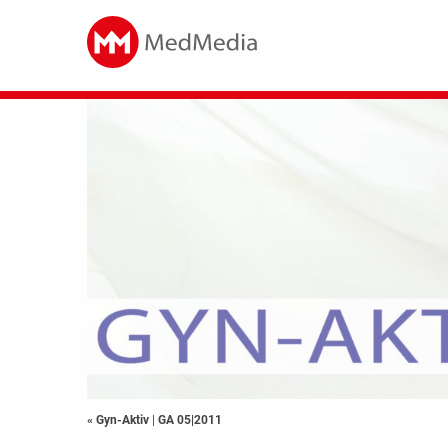
« Gyn-Aktiv
|
GA 05|2011