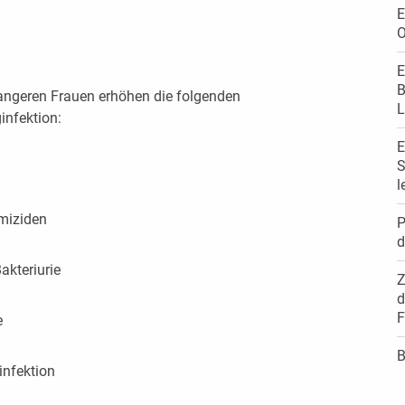
E
O
E
B
angeren Frauen erhöhen die folgenden
L
infektion:
E
S
l
miziden
P
d
kteriurie
Z
d
F
e
B
infektion