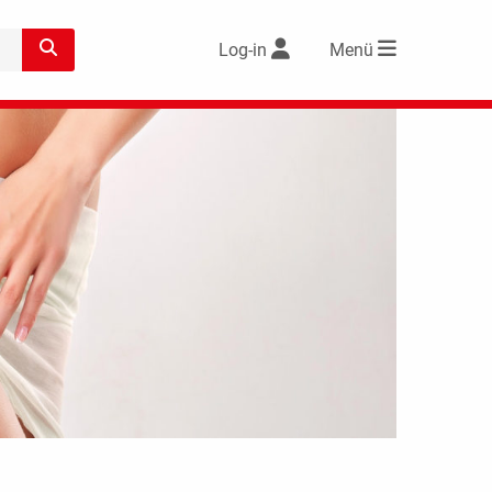
Log-in
Menü