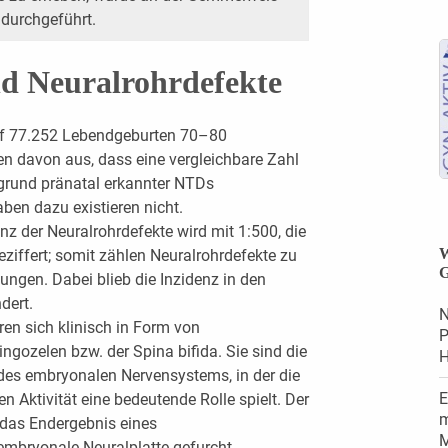
 durchgeführt.
d Neuralrohrdefekte
uf 77.252 Lebendgeburten 70–80
n davon aus, dass eine vergleichbare Zahl
rund pränatal erkannter NTDs
n dazu existieren nicht.
nz der Neuralrohrdefekte wird mit 1:500, die
W
eziffert; somit zählen Neuralrohrdefekte zu
G
ngen. Dabei blieb die Inzidenz in den
dert.
N
en sich klinisch in Form von
P
gozelen bzw. der Spina bifida. Sie sind die
H
 des embryonalen Nervensystems, in der die
E
 Aktivität eine bedeutende Rolle spielt. Der
m
 das Endergebnis eines
M
embryonale Neuralplatte gefurcht,