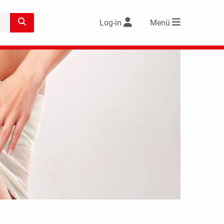
Log-in
Menü