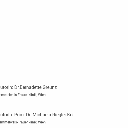
utorIn:
Dr.Bernadette Greunz
emmelweis-Frauenklinik, Wien
utorIn:
Prim. Dr. Michaela Riegler-Keil
emmelweis-Frauenklinik, Wien