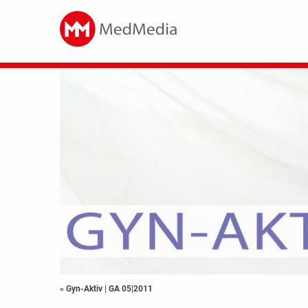
« Gyn-Aktiv
|
GA 05|2011