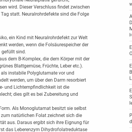
w
ssen wird. Dieser Verschluss findet zwischen
Tag statt. Neuralrohrdefekte sind die Folge
A
D
M
H
iko, ein Kind mit Neuralrohrdefekt zur Welt
enkt werden, wenn die Folsäurespeicher der
E
gefüllt sind.
O
 aus dem B-Komplex, die dem Körper mit der
ünes Blattgemüse, Früchte, Leber etc.).
E
B
als instabile Polyglutamate vor und
L
lt werden, um über den Darm resorbiert
- und Lichtempfindlichkeit ist die
E
lecht; dies gilt es bei Zubereitung und
S
l
e Form. Als Monoglutamat besitzt sie selbst
zum natürlichen Folat zeichnet sich die
P
d
tät aus. Daraus ergibt sich ihre Eignung für
Erst das Leberenzym Dihydrofolatreduktase