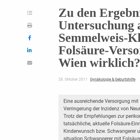
Zu den Ergebni
Untersuchung 
Semmelweis-Kli
Folsäure-Vers
Wien wirklich
28. Oktober 2011
Gynäkologie & Geburtshilfe
Eine ausreichende Versorgung mit 
Verringerung der Inzidenz von Neu
Trotz der Empfehlungen zur periko
tatsächliche, aktuelle Folsäure-E
Kinderwunsch bzw. Schwangerer un
situation Schwangerer mit Folsäur