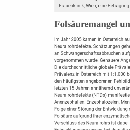
Frauenklinik, Wien, eine Befragung
Folsäuremangel un
Im Jahr 2005 kamen in Österreich a
Neuralrohrdefekte. Schätzungen gehe
an Schwangerschaftsabbrüchen aufg
vorgenommen wurde. Genauere Angabe
Die durchschnittliche globale Prävale
Prävalenz in Österreich mit 1:1.000 b
den häufigsten angeborenen Fehlbildu
letzten 15 Jahren annähernd unverän
Neuralrohrdefekte (NTDs) manifestier
Anenzephalien, Enzephalozelen, Menin
Folge einer Störung der Entwicklung
Folsäure aufgrund ihrer enzymatischen
Verschluss des Neuralrohrs ist dabei
Entwicklungsprozesses, bei dem die 