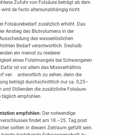
hlene Zufuhr von Folsäure beträgt ab dem
 wird de facto altersunabhängig nicht
der Folsäurebedarf zusätzlich erhöht. Das
r Anstieg des Blutvolumens in der
Ausscheidung des wasserlöslichen
rhöhten Bedarf verantwortlich. Deshalb
lenden ein meinst zu niederer
ufigkeit eines Folatmangels bei Schwangeren
 Dafür ist vor allem das Missverhältnis
f ver- antwortlich zu sehen, denn die
ng beträgt durchschnittlich nur ca. 0,25–
und Stillenden die zusätzliche Folsäure-
 täglich empfohlen.
ntation empfohlen:
Der notwendige
rverschlusses findet am 18.–25. Tag post
her sollten in diesem Zeitraum gefüllt sein.
ie bereits bestehende Schwangerschaft zu