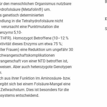
B
 für den menschlichen Organismus nutzbare
hydrofolsäure (Metafolin®) um.
s genetisch determinierten
D
ung in die Tetrahydrofolsäure nicht
n verursacht eine Punktmutation die
S
elenzyms
5,10-
(MTHFR). Homozygot Betroffene (10–12 %
Aktivität dieses Enzyms um etwa 75 %;
ller Frauen) eine Reduktion um ungefähr 30
 Schwangerschaftskomplikationen
ngerschaft von einer NTD betroffen ist,
weisen. Aber auch heterozygote Genotypen
n.
ich aus ihrer Funktion im Aminosäure- bzw.
rgibt sich bei einem Folsäure-Mangel eine
 Zellwachstum. Dies ist besonders für die
nsystems entscheidend.