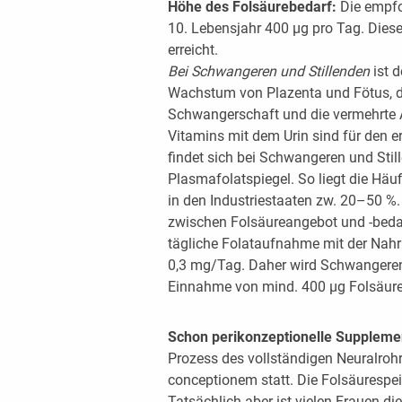
Höhe des Folsäurebedarf:
Die empfo
10. Lebensjahr 400 μg pro Tag. Diese
erreicht.
Bei Schwangeren und Stillenden
ist 
Wachstum von Plazenta und Fötus, de
Schwangerschaft und die vermehrte 
Vitamins mit dem Urin sind für den e
findet sich bei Schwangeren und Stil
Plasmafolatspiegel. So liegt die Hä
in den Industriestaaten zw. 20–50 %.
zwischen Folsäureangebot und -bedar
tägliche Folataufnahme mit der Nahru
0,3 mg/Tag. Daher wird Schwangeren 
Einnahme von mind. 400 μg Folsäure
Schon perikonzeptionelle Suppleme
Prozess des vollständigen Neuralroh
conceptionem statt. Die Folsäurespeic
Tatsächlich aber ist vielen Frauen d