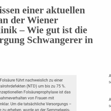
ssen einer aktuellen
an der Wiener
nik – Wie gut ist die
orgung Schwangerer in
?
A
Folsäure führt nachweislich zu einer
S
ralrohrdefekten (NTD) um bis zu 75 %.
nzeptionellen Folsäureprophylaxe ist das
innahmeverhalten von Frauen mit
A
klar. Um die tatsächliche Versorgungs –
S
e zu erheben, wurde an der Semmelweis-