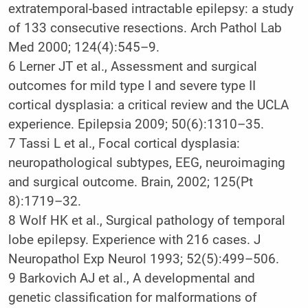
extratemporal-based intractable epilepsy: a study
of 133 consecutive resections. Arch Pathol Lab
Med 2000; 124(4):545–9.
6 Lerner JT et al., Assessment and surgical
outcomes for mild type I and severe type II
cortical dysplasia: a critical review and the UCLA
experience. Epilepsia 2009; 50(6):1310–35.
7 Tassi L et al., Focal cortical dysplasia:
neuropathological subtypes, EEG, neuroimaging
and surgical outcome. Brain, 2002; 125(Pt
8):1719–32.
8 Wolf HK et al., Surgical pathology of temporal
lobe epilepsy. Experience with 216 cases. J
Neuropathol Exp Neurol 1993; 52(5):499–506.
9 Barkovich AJ et al., A developmental and
genetic classification for malformations of