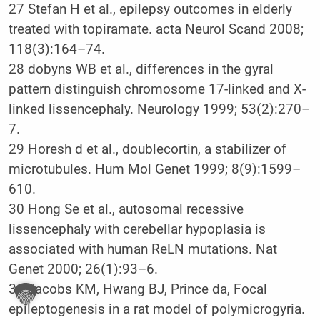
27 Stefan H et al., epilepsy outcomes in elderly
treated with topiramate. acta Neurol Scand 2008;
118(3):164–74.
28 dobyns WB et al., differences in the gyral
pattern distinguish chromosome 17-linked and X-
linked lissencephaly. Neurology 1999; 53(2):270–
7.
29 Horesh d et al., doublecortin, a stabilizer of
microtubules. Hum Mol Genet 1999; 8(9):1599–
610.
30 Hong Se et al., autosomal recessive
lissencephaly with cerebellar hypoplasia is
associated with human ReLN mutations. Nat
Genet 2000; 26(1):93–6.
31 Jacobs KM, Hwang BJ, Prince da, Focal
epileptogenesis in a rat model of polymicrogyria.