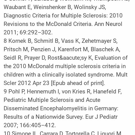
Waubant E, Weinshenker B, Wolinsky JS,
Diagnostic Criteria for Multiple Sclerosis: 2010
Revisions to the McDonald Criteria. Ann Neurol
2011; 69:292–302.
8
Kornek B, Schmitl B, Vass K, Zehetmayer S,
Pritsch M, Penzien J, Karenfort M, Blaschek A,
Seidl R, Prayer D, Rost&aacute;sy K, Evaluation of
the 2010 McDonald multiple sclerosis criteria in
children with a clinically isolated syndrome. Mult
Scler 2012 Apr 23 [Epub ahead of print].
9
Pohl P, Hennemuth I, von Kries R, Hanefeld F,
Pediatric Multiple Sclerosis and Acute
Disseminated Encephalomyelitis in Germany:
Results of a Nationwide Survey. Eur J Pediatr
2007; 166:405–412.
10
Simone IL, Carrara D, Tortorella C, Liguori M,