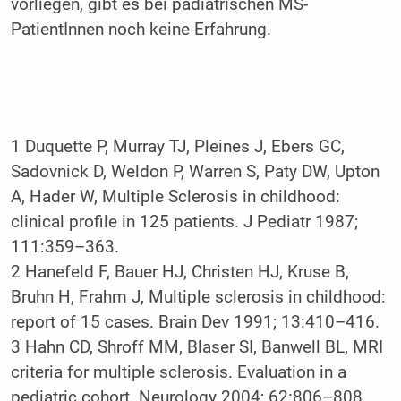
vorliegen, gibt es bei pädiatrischen MS-
PatientInnen noch keine Erfahrung.
1
Duquette P, Murray TJ, Pleines J, Ebers GC,
Sadovnick D, Weldon P, Warren S, Paty DW, Upton
A, Hader W, Multiple Sclerosis in childhood:
clinical profile in 125 patients. J Pediatr 1987;
111:359–363.
2
Hanefeld F, Bauer HJ, Christen HJ, Kruse B,
Bruhn H, Frahm J, Multiple sclerosis in childhood:
report of 15 cases. Brain Dev 1991; 13:410–416.
3
Hahn CD, Shroff MM, Blaser SI, Banwell BL, MRI
criteria for multiple sclerosis. Evaluation in a
pediatric cohort. Neurology 2004; 62:806–808.