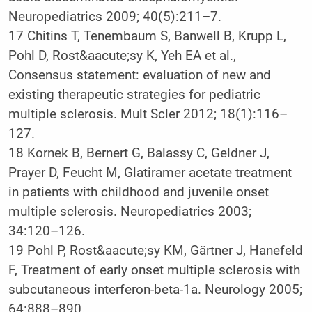
Neuropediatrics 2009; 40(5):211–7.
17
Chitins T, Tenembaum S, Banwell B, Krupp L,
Pohl D, Rost&aacute;sy K, Yeh EA et al.,
Consensus statement: evaluation of new and
existing therapeutic strategies for pediatric
multiple sclerosis. Mult Scler 2012; 18(1):116–
127.
18
Kornek B, Bernert G, Balassy C, Geldner J,
Prayer D, Feucht M, Glatiramer acetate treatment
in patients with childhood and juvenile onset
multiple sclerosis. Neuropediatrics 2003;
34:120–126.
19
Pohl P, Rost&aacute;sy KM, Gärtner J, Hanefeld
F, Treatment of early onset multiple sclerosis with
subcutaneous interferon-beta-1a. Neurology 2005;
64:888–890.