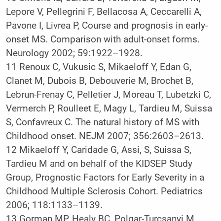
Lepore V, Pellegrini F, Bellacosa A, Ceccarelli A,
Pavone I, Livrea P, Course and prognosis in early-
onset MS. Comparison with adult-onset forms.
Neurology 2002; 59:1922–1928.
11
Renoux C, Vukusic S, Mikaeloff Y, Edan G,
Clanet M, Dubois B, Debouverie M, Brochet B,
Lebrun-Frenay C, Pelletier J, Moreau T, Lubetzki C,
Vermerch P, Roulleet E, Magy L, Tardieu M, Suissa
S, Confavreux C. The natural history of MS with
Childhood onset. NEJM 2007; 356:2603–2613.
12
Mikaeloff Y, Caridade G, Assi, S, Suissa S,
Tardieu M and on behalf of the KIDSEP Study
Group, Prognostic Factors for Early Severity in a
Childhood Multiple Sclerosis Cohort. Pediatrics
2006; 118:1133–1139.
13
Gorman MP, Healy BC, Polgar-Turcsanyi M,