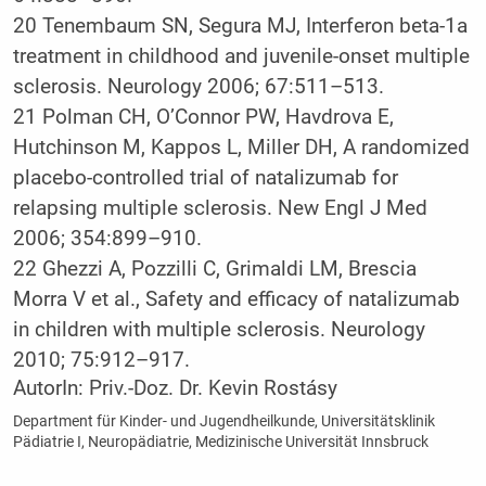
20
Tenembaum SN, Segura MJ, Interferon beta-1a
treatment in childhood and juvenile-onset multiple
sclerosis. Neurology 2006; 67:511–513.
21
Polman CH, O’Connor PW, Havdrova E,
Hutchinson M, Kappos L, Miller DH, A randomized
placebo-controlled trial of natalizumab for
relapsing multiple sclerosis. New Engl J Med
2006; 354:899–910.
22
Ghezzi A, Pozzilli C, Grimaldi LM, Brescia
Morra V et al., Safety and efficacy of natalizumab
in children with multiple sclerosis. Neurology
2010; 75:912–917.
AutorIn:
Priv.-Doz. Dr. Kevin Rostásy
Department für Kinder- und Jugendheilkunde, Universitätsklinik
Pädiatrie I, Neuropädiatrie, Medizinische Universität Innsbruck