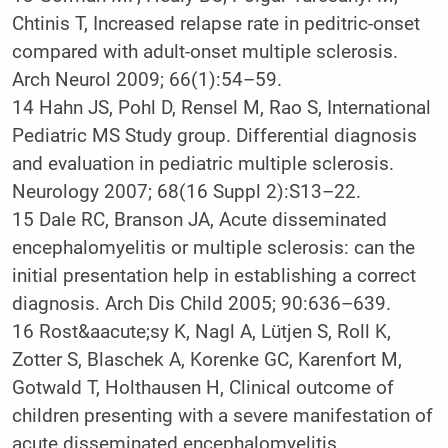
Chtinis T, Increased relapse rate in peditric-onset
compared with adult-onset multiple sclerosis.
Arch Neurol 2009; 66(1):54–59.
14
Hahn JS, Pohl D, Rensel M, Rao S, International
Pediatric MS Study group. Differential diagnosis
and evaluation in pediatric multiple sclerosis.
Neurology 2007; 68(16 Suppl 2):S13–22.
15
Dale RC, Branson JA, Acute disseminated
encephalomyelitis or multiple sclerosis: can the
initial presentation help in establishing a correct
diagnosis. Arch Dis Child 2005; 90:636–639.
16
Rost&aacute;sy K, Nagl A, Lütjen S, Roll K,
Zotter S, Blaschek A, Korenke GC, Karenfort M,
Gotwald T, Holthausen H, Clinical outcome of
children presenting with a severe manifestation of
acute disseminated encephalomyelitis.