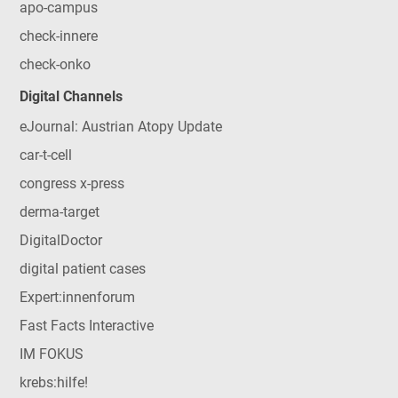
apo-campus
check-innere
check-onko
Digital Channels
eJournal: Austrian Atopy Update
car-t-cell
congress x-press
derma-target
DigitalDoctor
digital patient cases
Expert:innenforum
Fast Facts Interactive
IM FOKUS
krebs:hilfe!