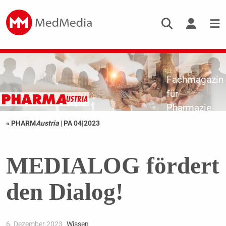
Fachmagazin
für
Pharmazie
« PHARM
Austria
|
PA 04|2023
MEDIALOG fördert
den Dialog!
6. Dezember 2023
Wissen