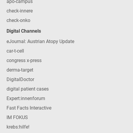
apo-campus
check-innere
check-onko
Digital Channels
eJournal: Austrian Atopy Update
car-t-cell
congress x-press
derma-target
DigitalDoctor
digital patient cases
Expert:innenforum
Fast Facts Interactive
IM FOKUS
krebs:hilfe!