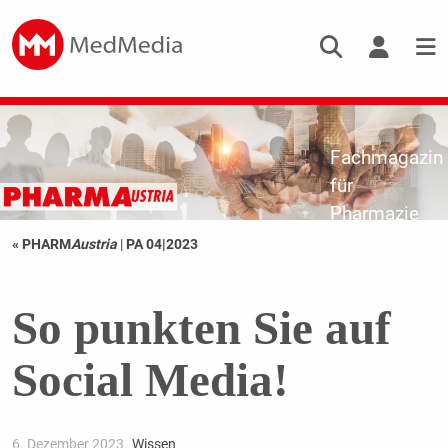
Fachmagazin
für
Pharmazie
« PHARM
Austria
|
PA 04|2023
So punkten Sie auf
Social Media!
6. Dezember 2023
Wissen