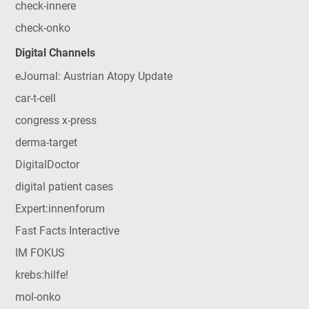
check-innere
check-onko
Digital Channels
eJournal: Austrian Atopy Update
car-t-cell
congress x-press
derma-target
DigitalDoctor
digital patient cases
Expert:innenforum
Fast Facts Interactive
IM FOKUS
krebs:hilfe!
mol-onko