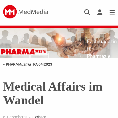
Fachmagazin
für
Pharmazie
« PHARM
Austria
|
PA 04|2023
Medical Affairs im
Wandel
6. Dezember 2023
Wissen