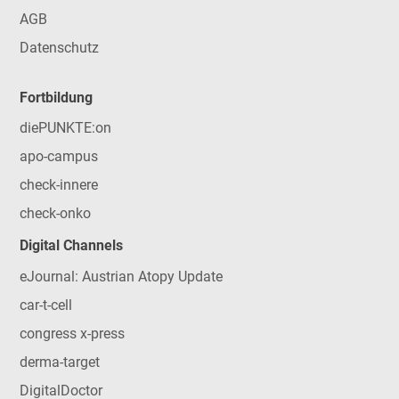
AGB
Datenschutz
Fortbildung
diePUNKTE:on
apo-campus
check-innere
check-onko
Digital Channels
eJournal: Austrian Atopy Update
car-t-cell
congress x-press
derma-target
DigitalDoctor