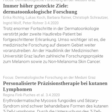
Focus: Dermatologische Forschung an der Meduni Graz
Immer höher gesteckte Ziele:
dermatoonkologische Forschung
Erika Richtig, Lukas Koch, Barbara Rainer, Christoph Schrautzer,
Ingrid Wolf, Peter Rohrer 3.4.2020
Trotz enormer Fortschritte in der Dermatoonkologie
verstirbt jeder zweite Hautkrebs-Patient bei
fortgeschrittener Erkrankung. Umso wichtiger ist es, die
medizinische Forschung auf diesem Gebiet weiter
voranzutreiben. An der Hautklinik der Medizinischen
Universität Graz laufen zahlreiche ­Forschungsprojekte
zum Melanom sowie zu Non-Melanoma Skin Cancer.
Focus: Dermatologische Forschung an der Meduni Graz
Personalisierte Präzisionstherapie bei kutanen
Lymphomen
Regina Fink-Puches et al. 3.4.2020
Erythrodermatische Mycosis fungoides und Sézary-
Syndrom sind schwer behandelbare Formen des kutanen
T-Zell-Lymphoms. Durch die Untersuchung des T-Zell-