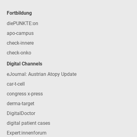
Fortbildung
diePUNKTE:on
apo-campus
check-innere
check-onko
Digital Channels
eJournal: Austrian Atopy Update
car-t-cell
congress x-press
derma-target
DigitalDoctor
digital patient cases
Expert:innenforum