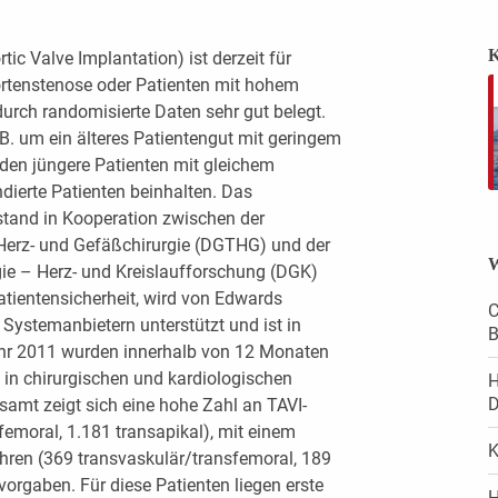
K
tic Valve Implantation) ist derzeit für
ortenstenose oder Patienten mit hohem
durch randomisierte Daten sehr gut belegt.
 B. um ein älteres Patientengut mit geringem
ürden jüngere Patienten mit gleichem
ndierte Patienten beinhalten. Das
tand in Kooperation zwischen der
 Herz- und Gefäßchirurgie (DGTHG) und der
W
gie – Herz- und Kreislaufforschung (DGK)
Patientensicherheit, wird von Edwards
C
 Systemanbietern unterstützt und ist in
B
ahr 2011 wurden innerhalb von 12 Monaten
 in chirurgischen und kardiologischen
H
samt zeigt sich eine hohe Zahl an TAVI-
femoral, 1.181 transapikal), mit einem
K
ahren (369 transvaskulär/transfemoral, 189
vorgaben. Für diese Patienten liegen erste
H