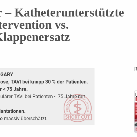
– Katheterunterstützte
ervention vs.
 Klappenersatz
R
r GARY
ose, TAVI bei knapp 30 % der Patienten.
r < 75 Jahre.
lärer TAVI bei Patienten < 75 Jahre mit
antationen.
re
massiv überschätzt.