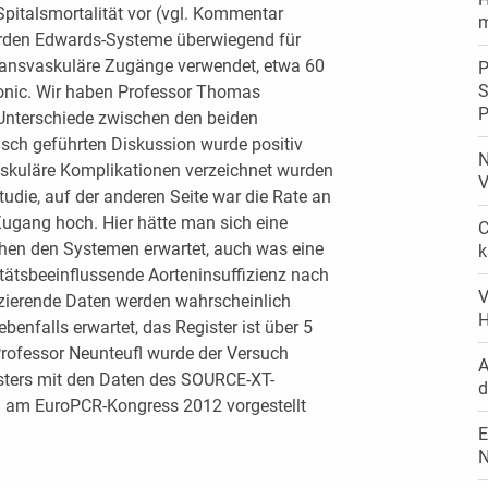
Spitalsmortalität vor (vgl. Kommentar
m
wurden Edwards-Systeme überwiegend für
transvaskuläre Zugänge verwendet, etwa 60
P
S
ronic. Wir haben Professor Thomas
P
 Unterschiede zwischen den beiden
isch geführten Diskussion wurde positiv
N
askuläre Komplikationen verzeichnet wurden
V
udie, auf der anderen Seite war die Rate an
ugang hoch. Hier hätte man sich eine
C
chen den Systemen erwartet, auch was eine
k
tätsbeeinflussende Aorteninsuffizienz nach
V
nzierende Daten werden wahrscheinlich
H
benfalls erwartet, das Register ist über 5
rofessor Neunteufl wurde der Versuch
A
sters mit den Daten des SOURCE-XT-
d
ch am EuroPCR-Kongress 2012 vorgestellt
E
N