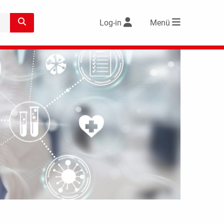
Log-in
Menü