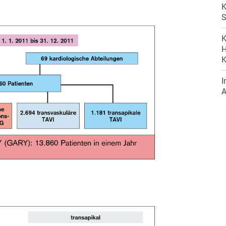
K
S
K
H
K
I
A