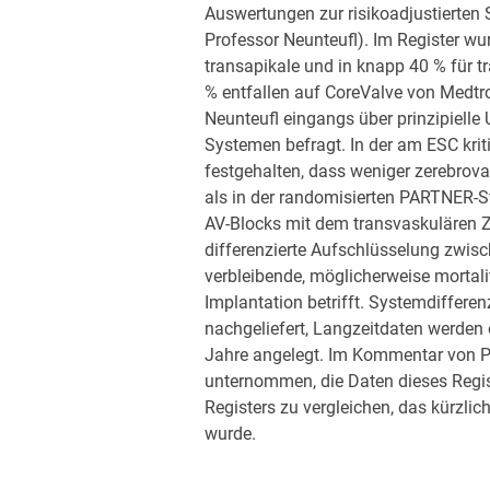
Auswertungen zur risikoadjustierten 
Professor Neunteufl). Im Register 
transapikale und in knapp 40 % für 
% entfallen auf CoreValve von Medt
Neunteufl eingangs über prinzipielle
Systemen befragt. In der am ESC krit
festgehalten, dass weniger zerebrov
als in der randomisierten PARTNER-St
AV-Blocks mit dem transvaskulären Z
differenzierte Aufschlüsselung zwis
verbleibende, möglicherweise mortali
Implantation betrifft. Systemdiffere
nachgeliefert, Langzeitdaten werden e
Jahre angelegt. Im Kommentar von P
unternommen, die Daten dieses Regi
Registers zu vergleichen, das kürzli
wurde.