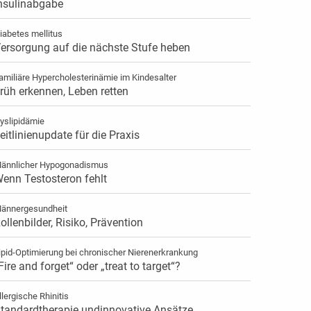
nsulinabgabe
iabetes mellitus
ersorgung auf die nächste Stufe heben
amiliäre Hypercholesterinämie im Kindesalter
rüh erkennen, Leben retten
yslipidämie
eitlinienupdate für die Praxis
ännlicher Hypogonadismus
enn Testosteron fehlt
ännergesundheit
ollenbilder, Risiko, Prävention
ipid-Optimierung bei chronischer Nierenerkrankung
Fire and forget“ oder „treat to target“?
llergische Rhinitis
tandardtherapie undinnovative Ansätze