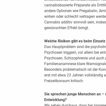
cannabisbasierte Präparate als Dritt
andere Optionen wie Pregabalin, Amit
wirken oder schlecht vertragen wer
Cannabis additiv sinnvoll sein, insb
gewünschten Effekt bringt.
Welche Risiken gibt es beim Einsat
Das Hauptproblem sind die psychot
Psychosen triggern, vor allem bei en
Psychosen, Schizophrenie und auch p
Familienanamnese klare Warnsignale
Besonders problematisch ist der Kon
erst mit etwa 23 Jahren vollständig a
Freizeitkonsum kritisch.
Sie sprechen junge Menschen an – wi
Entwicklung?
Wir sehen durchaus, dass bei jünger