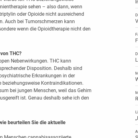
I
linientherapie sehen – also dann, wenn
riptylin oder Opioide nicht ausreichend
D
V
den. Auch bei Tumorschmerzen kann
esondere wenn die Opioidtherapie nicht den
F
F
z von THC?
D
L
ropen Nebenwirkungen. THC kann
tsprechender Disposition. Deshalb sind
M
sychiatrische Erkrankungen in der
W
 beziehungsweise Kontraindikationen.
sum bei jungen Menschen, weil das Gehirn
M
usgereift ist. Genau deshalb sehe ich den
R
L
„
e beurteilen Sie die aktuelle
A
en Menschen cannabisassoziierte
S