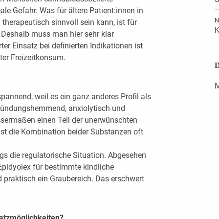
le Gefahr. Was für ältere Patient:innen in
N
herapeutisch sinnvoll sein kann, ist für
K
 Deshalb muss man hier sehr klar
ter Einsatz bei definierten Indikationen ist
rter Freizeitkonsum.
D
M
annend, weil es ein ganz anderes Profil als
tzündungshemmend, anxiolytisch und
ssermaßen einen Teil der unerwünschten
st die Kombination beider Substanzen oft
ngs die regulatorische Situation. Abgesehen
Epidyolex für bestimmte kindliche
d praktisch ein Graubereich. Das erschwert
satzmöglichkeiten?