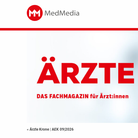
« Ärzte Krone
|
AEK 09|2026