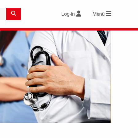
Log-in
Menü