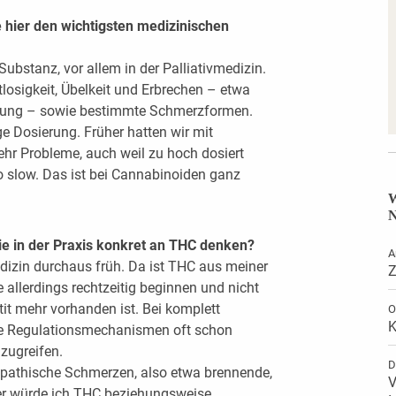
 hier den wichtigsten medizinischen
Substanz, vor allem in der Palliativmedizin.
tlosigkeit, Übelkeit und Erbrechen – etwa
dlung – sowie bestimmte Schmerzformen.
ge Dosierung. Früher hatten wir mit
ehr Probleme, auch weil zu hoch dosiert
go slow. Das ist bei Cannabinoiden ganz
W
N
ie in der Praxis konkret an THC denken?
A
medizin durchaus früh. Da ist THC aus meiner
Z
e allerdings rechtzeitig beginnen und nicht
it mehr vorhanden ist. Bei komplett
O
K
die Regulationsmechanismen oft schon
nzugreifen.
D
ropathische Schmerzen, also etwa brennende,
V
er würde ich THC beziehungsweise