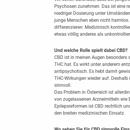
Psychosen zunehmen. Das ist eine rea
niedriger Dosierung unter Umständen t
junge Menschen eben nicht harmlos.
differenzieren: Medizinisch kontrollier
etwas völlig anderes als unkontrollie
Und welche Rolle spielt dabei CBD?
CBD ist in meinen Augen besonders sp
THC hat. Es wirkt unter anderem en
antipsychotisch. Es hebt damit gewi
THC-Wirkungen wieder auf. Deshalb i
sinnvoll.
Das Problem in Österreich ist allerdi
von zugelassenen Arzneimitteln wie 
Epilepsieformen ist CBD rechtlich un
den breiten medizinischen Einsatz.
Wo sehen Sie für CBD sinnvolle Ein