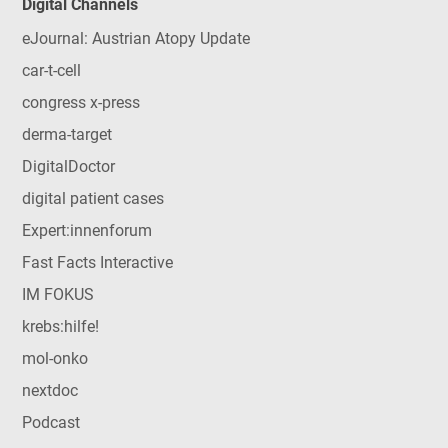
Digital Channels
eJournal: Austrian Atopy Update
car-t-cell
congress x-press
derma-target
DigitalDoctor
digital patient cases
Expert:innenforum
Fast Facts Interactive
IM FOKUS
krebs:hilfe!
mol-onko
nextdoc
Podcast