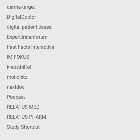
derma-target
DigitalDoctor
digital patient cases
Expert:innenforum
Fast Facts Interactive
IM FOKUS
krebs:hilfe!
mol-onko
nextdoc
Podcast
RELATUS MED
RELATUS PHARM
Study Shortcut