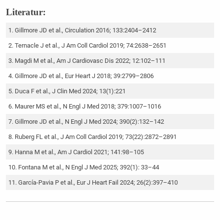
Literatur:
Gillmore JD et al., Circulation 2016; 133:2404–2412
Ternacle J et al., J Am Coll Cardiol 2019; 74:2638–2651
Magdi M et al., Am J Cardiovasc Dis 2022; 12:102–111
Gillmore JD et al., Eur Heart J 2018; 39:2799–2806
Duca F et al., J Clin Med 2024; 13(1):221
Maurer MS et al., N Engl J Med 2018; 379:1007–1016
Gillmore JD et al., N Engl J Med 2024; 390(2):132–142
Ruberg FL et al., J Am Coll Cardiol 2019; 73(22):2872–2891
Hanna M et al., Am J Cardiol 2021; 141:98–105
Fontana M et al., N Engl J Med 2025; 392(1): 33–44
García-Pavia P et al., Eur J Heart Fail 2024; 26(2):397–410