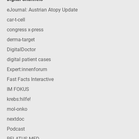
eJournal: Austrian Atopy Update
car-t-cell
congress x-press
derma-target
DigitalDoctor
digital patient cases
Expert:innenforum
Fast Facts Interactive
IM FOKUS
krebs:hilfe!
mol-onko
nextdoc
Podcast
RELATUS MED