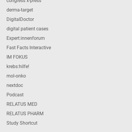
congress x-press
derma-target
DigitalDoctor
digital patient cases
Expert:innenforum
Fast Facts Interactive
IM FOKUS
krebs:hilfe!
mol-onko
nextdoc
Podcast
RELATUS MED
RELATUS PHARM
Study Shortcut