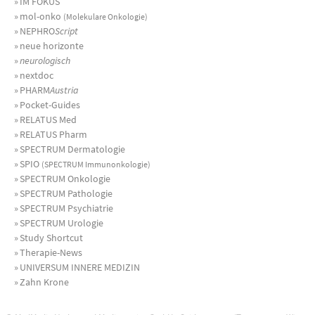
»
IM FOKUS
»
mol-onko
(Molekulare Onkologie)
»
NEPHRO
Script
»
neue horizonte
»
neurologisch
»
nextdoc
»
PHARM
Austria
»
Pocket-Guides
»
RELATUS Med
»
RELATUS Pharm
»
SPECTRUM Dermatologie
»
SPIO
(SPECTRUM Immunonkologie)
»
SPECTRUM Onkologie
»
SPECTRUM Pathologie
»
SPECTRUM Psychiatrie
»
SPECTRUM Urologie
»
Study Shortcut
»
Therapie-News
»
UNIVERSUM INNERE MEDIZIN
»
Zahn Krone