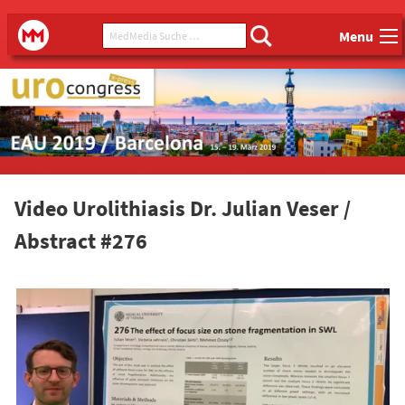
Main menu
MedMedia Suche ...
MedMedia
Menu
Video Urolithiasis Dr. Julian Veser /
Abstract #276