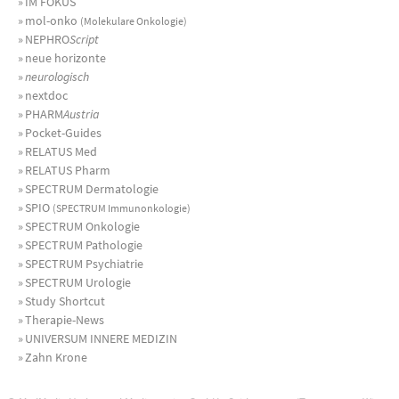
»
IM FOKUS
»
mol-onko
(Molekulare Onkologie)
»
NEPHRO
Script
»
neue horizonte
»
neurologisch
»
nextdoc
»
PHARM
Austria
»
Pocket-Guides
»
RELATUS Med
»
RELATUS Pharm
»
SPECTRUM Dermatologie
»
SPIO
(SPECTRUM Immunonkologie)
»
SPECTRUM Onkologie
»
SPECTRUM Pathologie
»
SPECTRUM Psychiatrie
»
SPECTRUM Urologie
»
Study Shortcut
»
Therapie-News
»
UNIVERSUM INNERE MEDIZIN
»
Zahn Krone