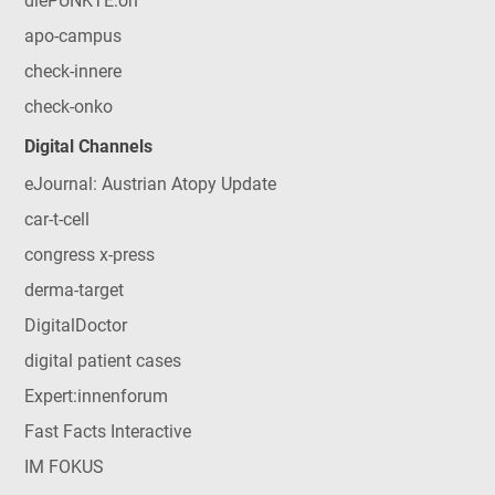
diePUNKTE:on
apo-campus
check-innere
check-onko
Digital Channels
eJournal: Austrian Atopy Update
car-t-cell
congress x-press
derma-target
DigitalDoctor
digital patient cases
Expert:innenforum
Fast Facts Interactive
IM FOKUS