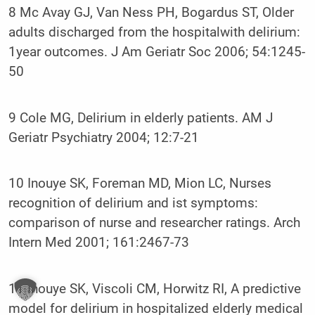
8 Mc Avay GJ, Van Ness PH, Bogardus ST, Older
adults discharged from the hospitalwith delirium:
1year outcomes. J Am Geriatr Soc 2006; 54:1245-
50
9 Cole MG, Delirium in elderly patients. AM J
Geriatr Psychiatry 2004; 12:7-21
10 Inouye SK, Foreman MD, Mion LC, Nurses
recognition of delirium and ist symptoms:
comparison of nurse and researcher ratings. Arch
Intern Med 2001; 161:2467-73
11 Inouye SK, Viscoli CM, Horwitz RI, A predictive
model for delirium in hospitalized elderly medical