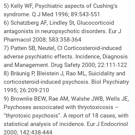
5) Kelly WF, Psychiatric aspects of Cushing’s
syndrome. Q J Med 1996; 89:543-551
6) Schatzberg AF, Lindley St, Glucocorticoid
antagonists in neuropsychotic disorders. Eur J
Pharmacol 2008; 583:358-364
7) Patten SB, Neutel, CI Corticosteroid-induced
adverse psychiatric effects. Incidence, Diagnosis
and Management. Drug Safety 2000; 22:111-122
8) Bräunig P, Bleistein J, Rao ML, Suicidality and
corticosteroid-induced psychosis. Biol Psychiatry
1995; 26:209-210
9) Brownlie BEW, Rae AM, Walshe JWB, Wells JE,
Psychoses associcated with thryotoxicosis –
“thyrotoxic psychosis”. A report of 18 cases, with
statistical analysis of incidence. Eur J Endocrinol
2000; 142:438-444