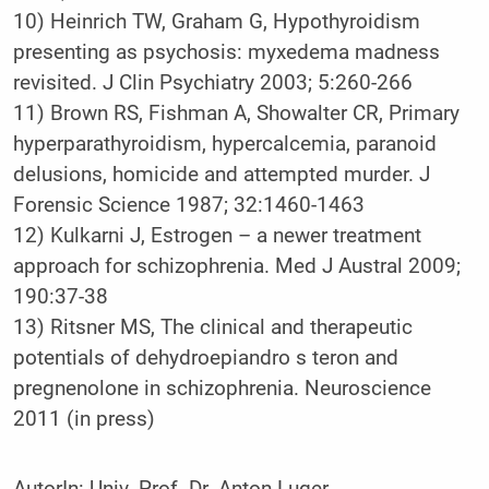
10) Heinrich TW, Graham G, Hypothyroidism
presenting as psychosis: myxedema madness
revisited. J Clin Psychiatry 2003; 5:260-266
11) Brown RS, Fishman A, Showalter CR, Primary
hyperparathyroidism, hypercalcemia, paranoid
delusions, homicide and attempted murder. J
Forensic Science 1987; 32:1460-1463
12) Kulkarni J, Estrogen – a newer treatment
approach for schizophrenia. Med J Austral 2009;
190:37-38
13) Ritsner MS, The clinical and therapeutic
potentials of dehydroepiandro s teron and
pregnenolone in schizophrenia. Neuroscience
2011 (in press)
AutorIn:
Univ.-Prof. Dr. Anton Luger