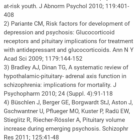
at-risk youth. J Abnorm Psychol 2010; 119:401-
408
2) Pariante CM, Risk factors for development of
depression and psychosis: Glucocorticoid
receptors and pituitary implications for treatment
with antidepressant and glucocorticoids. Ann N Y
Acad Sci 2009; 1179:144-152
3) Bradley AJ, Dinan TG, A systematic review of
hypothalamic-pituitary- adrenal axis function in
schizophrenia: implications for mortality. J
Psychopharm 2010; 24 (Suppl. 4):91-118
4) Büschlen J, Berger GE, Borgwardt StJ, Aston J,
Gschwantner U, Pflueger MO, Kuster P, Radü EW,
Stieglitz R, Riecher-Rössler A, Pituitary volume
increase during emerging psychosis. Schizophr
Res 2011; 125:41-48