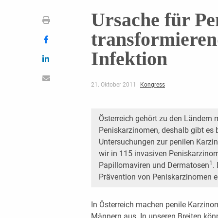
Ursache für Pe
transformiere
Infektion
21. Oktober 2011
Kongress
Österreich gehört zu den Ländern m
Peniskarzinomen, deshalb gibt es 
Untersuchungen zur penilen Karzin
wir in 115 invasiven Peniskarzin
1
Papillomaviren und Dermatosen
.
Prävention von Peniskarzinomen ei
In Österreich machen penile Karzinom
Männern aus. In unseren Breiten kön