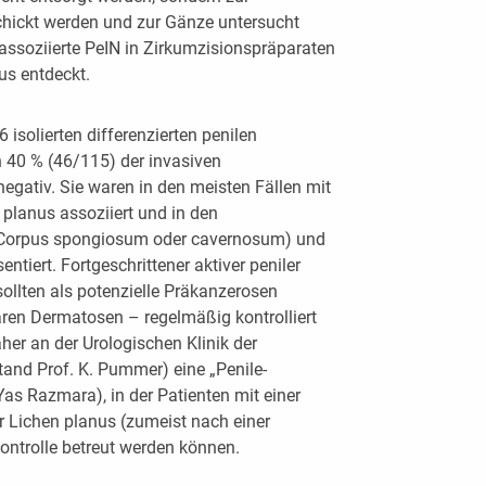
chickt werden und zur Gänze untersucht
ssoziierte PeIN in Zirkumzisionspräparaten
us entdeckt.
 6 isolierten differenzierten penilen
h 40 % (46/115) der invasiven
egativ. Sie waren in den meisten Fällen mit
planus assoziiert und in den
s Corpus spongiosum oder cavernosum) und
entiert. Fortgeschrittener aktiver peniler
ollten als potenzielle Präkanzerosen
ären Dermatosen – regelmäßig kontrolliert
her an der Urologischen Klinik der
tand Prof. K. Pummer) eine „Penile-
as Razmara), in der Patienten mit einer
r Lichen planus (zumeist nach einer
ontrolle betreut werden können.