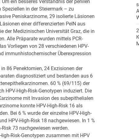
:
Um ein besseres Verständnis der penilen
s
 Speziellen in der Steiermark – zu
A
sive Peniskarzinome, 29 isolierte Läsionen
W
 Läsionen einer differenzierten PeIN aus
2
ie der Medizinischen Universität Graz, die in
K
n. Alle Präparate wurden mittels PCR-
M
 das Vorliegen von 28 verschiedenen HPV-
nd immunhistochemischer Überexpression
in 86 Penektomien, 24 Exzisionen der
araten diagnostiziert und bestanden aus 6
ttenepithelkarzinomen. 60 % (69/115) der
h HPV-High-Risk-Genotypen induziert. Die
arzinome mit Invasion des subepithelialen
arzinome konnte HPV-High-Risk 16 als
en. Bei 6 % wurde der einzelne HPV-High-
5 und HPV-High-Risk 18 nachgewiesen. In 1 %
-Risk 73 nachgewiesen werden.
V-High-Risk-Genotypen zusammen mit HPV