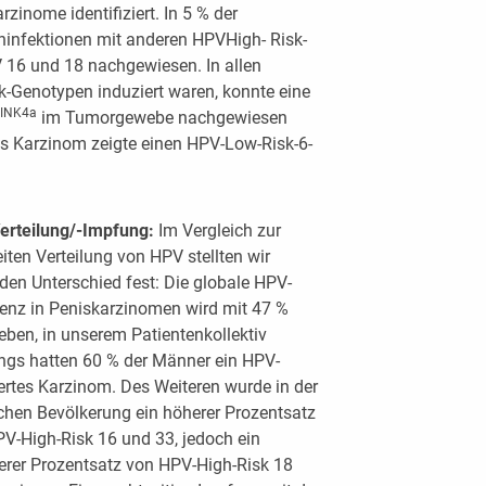
zinome identifiziert. In 5 % der
infektionen mit anderen HPVHigh- Risk-
 16 und 18 nachgewiesen. In allen
k-Genotypen induziert waren, konnte eine
INK4a
im Tumorgewebe nachgewiesen
s Karzinom zeigte einen HPV-Low-Risk-6-
erteilung/-Impfung:
Im Vergleich zur
iten Verteilung von HPV stellten wir
den Unterschied fest: Die globale HPV-
enz in Peniskarzinomen wird mit 47 %
ben, in unserem Patientenkollektiv
ings hatten 60 % der Männer ein HPV-
ertes Karzinom. Des Weiteren wurde in der
schen Bevölkerung ein höherer Prozentsatz
V-High-Risk 16 und 33, jedoch ein
erer Prozentsatz von HPV-High-Risk 18