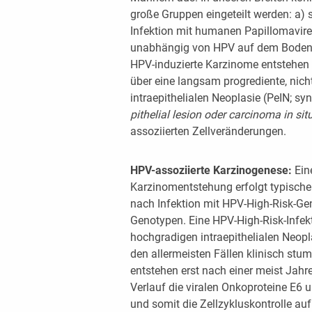
große Gruppen eingeteilt werden: a) 
Infektion mit humanen Papillomaviren
unabhängig von HPV auf dem Boden 
HPV-induzierte Karzinome entstehen
über eine langsam progrediente, nich
intraepithelialen Neoplasie (PeIN; 
pithelial lesion oder carcinoma in sit
assoziierten Zellveränderungen.
HPV-assoziierte Karzinogenese:
Ein
Karzinomentstehung erfolgt typische
nach Infektion mit HPV-High-Risk-Ge
Genotypen. Eine HPV-High-Risk-Infekt
hochgradigen intraepithelialen Neopl
den allermeisten Fällen klinisch st
entstehen erst nach einer meist Jahre
Verlauf die viralen Onkoproteine E6 u
und somit die Zellzykluskontrolle au