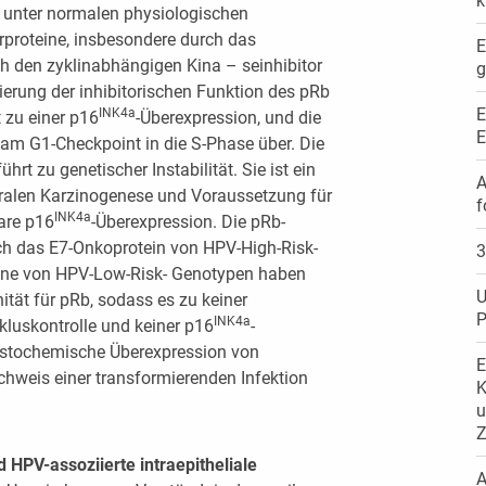
k
d unter normalen physiologischen
roteine, insbesondere durch das
E
h den zyklinabhängigen Kina – seinhibitor
g
ivierung der inhibitorischen Funktion des pRb
E
INK4a
 zu einer p16
-Überexpression, und die
E
 am G1-Checkpoint in die S-Phase über. Die
ührt zu genetischer Instabilität. Sie ist ein
A
iralen Karzinogenese und Voraussetzung für
f
INK4a
are p16
-Überexpression. Die pRb-
urch das E7-Onkoprotein von HPV-High-Risk-
3
eine von HPV-Low-Risk- Genotypen haben
U
nität für pRb, sodass es zu keiner
P
INK4a
kluskontrolle und keiner p16
-
stochemische Überexpression von
E
achweis einer transformierenden Infektion
K
u
Z
HPV-assoziierte intraepitheliale
A