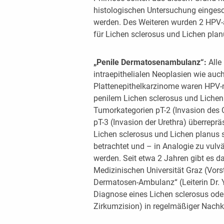
histologischen Untersuchung einges
werden. Des Weiteren wurden 2 HPV-a
für Lichen sclerosus und Lichen plan
„Penile Dermatosenambulanz“:
Alle
intraepithelialen Neoplasien wie auc
Plattenepithelkarzinome waren HPV-n
penilem Lichen sclerosus und Lichen 
Tumorkategorien pT-2 (Invasion de
pT-3 (Invasion der Urethra) überrepräs
Lichen sclerosus und Lichen planus s
betrachtet und – in Analogie zu vulv
werden. Seit etwa 2 Jahren gibt es da
Medizinischen Universität Graz (Vors
Dermatosen-Ambulanz“ (Leiterin Dr. Y
Diagnose eines Lichen sclerosus ode
Zirkumzision) in regelmäßiger Nachk