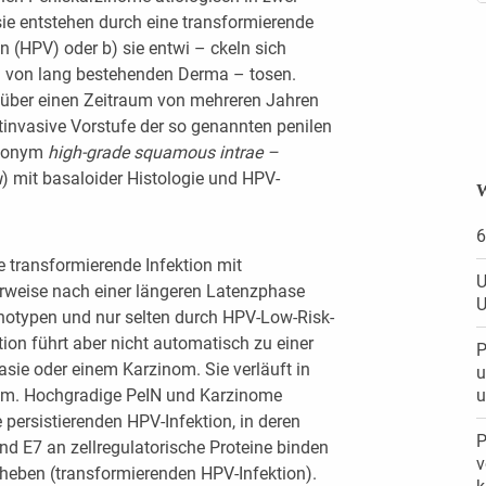
sie entstehen durch eine transformierende
 (HPV) oder b) sie entwi – ckeln sich
von lang bestehenden Derma – tosen.
 über einen Zeitraum von mehreren Jahren
tinvasive Vorstufe der so genannten penilen
synonym
high-grade squamous intrae –
u
) mit basaloider Histologie und HPV-
W
6
e transformierende Infektion mit
U
rweise nach einer längeren Latenzphase
U
notypen und nur selten durch HPV-Low-Risk-
ion führt aber nicht automatisch zu einer
P
asie oder einem Karzinom. Sie verläuft in
u
u
umm. Hochgradige PeIN und Karzinome
 persistierenden HPV-Infektion, in deren
P
nd E7 an zellregulatorische Proteine binden
v
fheben (transformierenden HPV-Infektion).