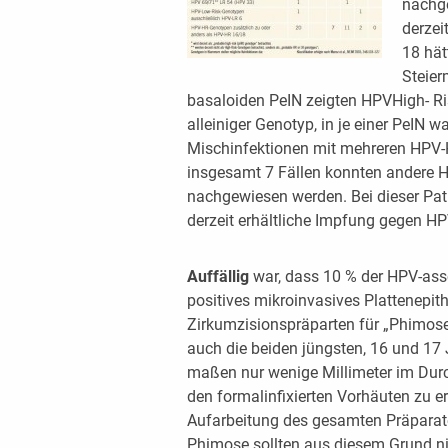
nachge
derzei
18 hät
Steier
basaloiden PeIN zeigten HPVHigh- R
alleiniger Genotyp, in je einer PeIN 
Mischinfektionen mit mehreren HPV-
insgesamt 7 Fällen konnten andere 
nachgewiesen werden. Bei dieser Pati
derzeit erhältliche Impfung gegen HP
Auffällig
war, dass 10 % der HPV-ass
positives mikroinvasives Plattenepit
Zirkumzisionspräparten für „Phimose
auch die beiden jüngsten, 16 und 17 
maßen nur wenige Millimeter im Dur
den formalinfixierten Vorhäuten zu e
Aufarbeitung des gesamten Präparat
Phimose sollten aus diesem Grund ni