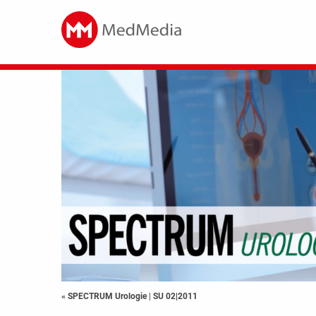
« SPECTRUM Urologie
|
SU 02|2011