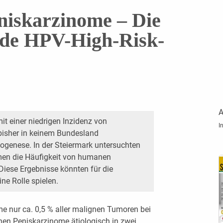
niskarzinome – Die
nde HPV-High-Risk-
A
it einer niedrigen Inzidenz von
I
bisher in keinem Bundesland
ogenese. In der Steiermark untersuchten
omen die Häufigkeit von humanen
 Diese Ergebnisse könnten für die
ne Rolle spielen.
e nur ca. 0,5 % aller malignen Tumoren bei
nen Peniskarzinome ätiologisch in zwei