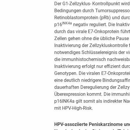
Der G1-Zellzyklus- Kontrollpunkt wir
Bedingungen durch Tumorsuppressorp
Retinoblastomprotein (pRb) und durc
INK4a
p16
negativ reguliert. Die Inakt
durch das virale E7-Onkoprotein führt
Zellen gehen ohne die übliche Pause
Inaktivierung der Zellzykluskontrolle f
notwendiges Schlüsselereignis der v
die immunhistochemisch nachweisb
Inaktivierung erfolgt nur effizient d
Genotypen. Die viralen E7-Onkoprot
eine deutlich niedrigere Bindungsaffi
dauerhaften Deregulierung der Zellzy
Überexpression kommt. Die immunhi
p16INK4a gilt somit als indirekter N
mit HPV-High-Risk.
HPV-assoziierte Peniskarzinome und 