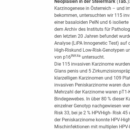
Neoplasien in der Steiermark
(
Tab.
)
Karzinogenese in Österreich – und im
bekommen, untersuchten wir 115 inva
einer basaloiden PeIN und 6 isolierte
dem Archiv des Instituts für Patholog
den letzten 20 Jahren befundet wurde
Analyse (LiPA Innogenetic Test) auf
High-Riskund Low-Risk-Genotypen u
INK4a
von p16
untersucht.
Die 115 invasiven Karzinome wurden 
Glans penis und 5 Zirkumzisionspräp
klarzelligen Karzinomen und 109 Pla
invasiven Peniskarzinome waren durc
Mehrzahl der Karzinome waren pT1-K
Bindegewebes. In über 80 % dieser K
einzelner Genotyp nachgewiesen werd
Risk 33, bei je 2 % HPVHigh- Risk 4
der Peniskarzinome konnte HPV-High
Mischinfektionen mit multiplen HP