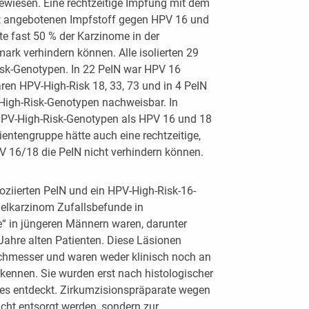
wiesen. Eine rechtzeitige Impfung mit dem
t angebotenen Impfstoff gegen HPV 16 und
te fast 50 % der Karzinome in der
mark verhindern können. Alle isolierten 29
isk-Genotypen. In 22 PeIN war HPV 16
waren HPV-High-Risk 18, 33, 73 und in 4 PeIN
High-Risk-Genotypen nachweisbar. In
HPV-High-Risk-Genotypen als HPV 16 und 18
entengruppe hätte auch eine rechtzeitige,
V 16/18 die PeIN nicht verhindern können.
oziierten PeIN und ein HPV-High-Risk-16-
helkarzinom Zufallsbefunde in
“ in jüngeren Männern waren, darunter
Jahre alten Patienten. Diese Läsionen
chmesser und waren weder klinisch noch an
rkennen. Sie wurden erst nach histologischer
es entdeckt. Zirkumzisionspräparate wegen
cht entsorgt werden, sondern zur