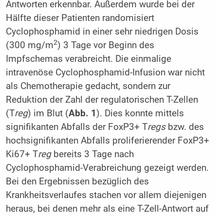
Antworten erkennbar. Außerdem wurde bei der
Hälfte dieser Patienten randomisiert
Cyclophosphamid in einer sehr niedrigen Dosis
2
(300 mg/m
) 3 Tage vor Beginn des
Impfschemas verabreicht. Die einmalige
intravenöse Cyclophosphamid-Infusion war nicht
als Chemotherapie gedacht, sondern zur
Reduktion der Zahl der regulatorischen T-Zellen
(T
reg
) im Blut (
Abb. 1
). Dies konnte mittels
signifikanten Abfalls der FoxP3+ T
regs
bzw. des
hochsignifikanten Abfalls proliferierender FoxP3+
Ki67+ T
reg
bereits 3 Tage nach
Cyclophosphamid-Verabreichung gezeigt werden.
Bei den Ergebnissen bezüglich des
Krankheitsverlaufes stachen vor allem diejenigen
heraus, bei denen mehr als eine T-Zell-Antwort auf