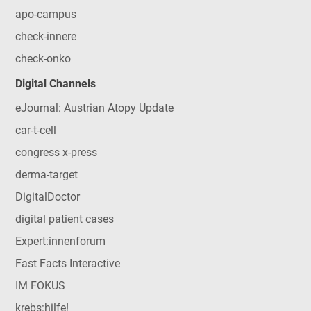
apo-campus
check-innere
check-onko
Digital Channels
eJournal: Austrian Atopy Update
car-t-cell
congress x-press
derma-target
DigitalDoctor
digital patient cases
Expert:innenforum
Fast Facts Interactive
IM FOKUS
krebs:hilfe!