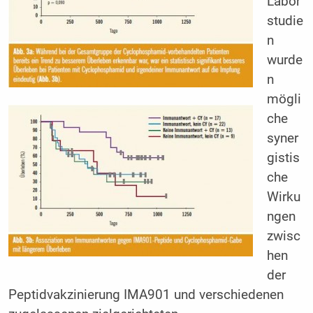
Labor
studie
n
wurde
n
mögli
che
syner
gistis
che
Wirku
ngen
zwisc
hen
der
Peptidvakzinierung IMA901 und verschiedenen