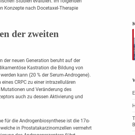
nischen Studien evaluiert. Im folgenden
euen Konzepte nach Docetaxel-Therapie
K
n der zweiten
 der neuen Generation beruht auf der
edikamentöse Kastration die Bildung von
t werden kann (20 % der Serum-Androgene).
W
 eines CRPC zu einer intrazellulären
 Mutationen und Veränderung des
E
eptors auch zu dessen Aktivierung und
H
T
e für die Androgenbiosynthese ist die 17α-
B
welche in Prostatakarzinomzellen vermehrt