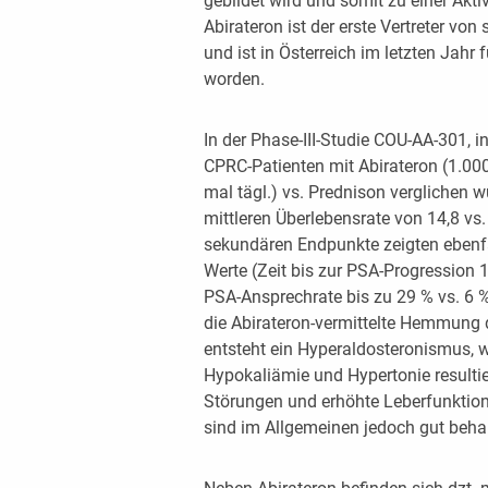
gebildet wird und somit zu einer Akt
Abirateron ist der erste Vertreter von
und ist in Österreich im letzten Jahr
worden.
In der Phase-III-Studie COU-AA-301, 
CPRC-Patienten mit Abirateron (1.000
mal tägl.) vs. Prednison verglichen 
mittleren Überlebensrate von 14,8 vs
sekundären Endpunkte zeigten ebenfal
Werte (Zeit bis zur PSA-Progression 1
PSA-Ansprechrate bis zu 29 % vs. 6 %
die Abirateron-vermittelte Hemmung d
entsteht ein Hyperaldosteronismus, w
Hypokaliämie und Hypertonie resultie
Störungen und erhöhte Leberfunktio
sind im Allgemeinen jedoch gut ­beha