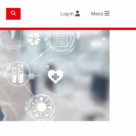
Log-in
Menü