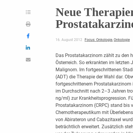
Neue Therapie
Prostatakarzi
16. August 2012
Focus: Onkologie
,
Onkologie
Das Prostatakarzinom zählt zu den 
Österreich. So erkrankten im letzten
Malignom. Im fortgeschrittenen Sta
(ADT) die Therapie der Wahl dar. Obw
fortgeschrittenem Prostatakarzinom 
im Durchschnitt nach 2–3 Jahren trot
ng/ml) zur Krankheitsprogression. Fü
Prostatakarzinom (CRPC) stand bis v
Chemotherapeutikum mit Überlebensvo
von Abirateron und Cabazitaxel wurd
beträchtlich erweitert. Zusätzlich s