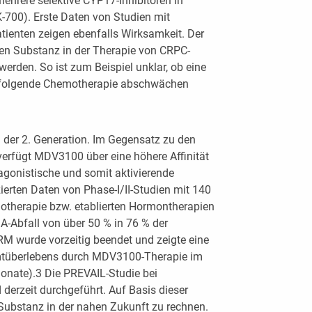
mehrere selektive CYP17-Inhibitoren in
-700). Erste Daten von Studien mit
ienten zeigen ebenfalls Wirksamkeit. Der
uen Substanz in der Therapie von CRPC-
werden. So ist zum Beispiel unklar, ob eine
hfolgende Chemotherapie abschwächen
der 2. Generation. Im Gegensatz zu den
erfügt MDV3100 über eine höhere Affinität
agonistische und somit aktivierende
ierten Daten von Phase-I/II-Studien mit 140
motherapie bzw. etablierten Hormontherapien
SA-Abfall von über 50 % in 76 % der
IRM wurde vorzeitig beendet und zeigte eine
mtüberlebens durch MDV3100-Therapie im
Monate).3 Die PREVAIL-Studie bei
derzeit durchgeführt. Auf Basis dieser
 Substanz in der nahen Zukunft zu rechnen.