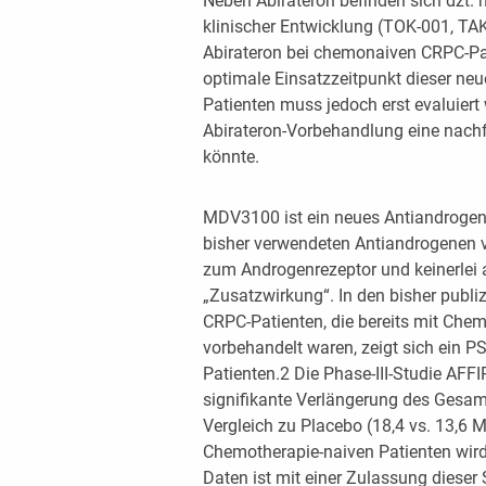
Neben Abirateron befinden sich dzt. 
klinischer Entwicklung (TOK-001, TAK
Abirateron bei chemonaiven CRPC-Pat
optimale Einsatzzeitpunkt dieser ne
Patienten muss jedoch erst evaluiert 
Abirateron-Vorbehandlung eine nac
könnte.
MDV3100 ist ein neues Antiandrogen 
bisher verwendeten Antiandrogenen v
zum Androgenrezeptor und keinerlei 
„Zusatzwirkung“. In den bisher publiz
CRPC-Patienten, die bereits mit Che
vorbehandelt waren, zeigt sich ein P
Patienten.2 Die Phase-III-Studie AFF
signifikante Verlängerung des Gesa
Vergleich zu Placebo (18,4 vs. 13,6 
Chemotherapie-naiven Patienten wird 
Daten ist mit einer Zulassung dieser