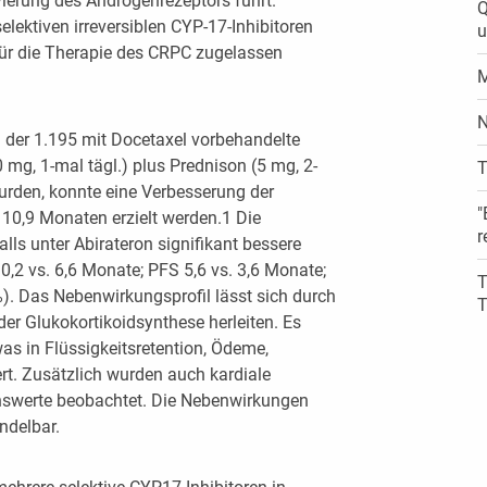
ivierung des Androgenrezeptors führt.
Q
 selektiven irreversiblen CYP-17-Inhibitoren
u
 für die Therapie des CRPC zugelassen
M
N
in der 1.195 mit Docetaxel vorbehandelte
 mg, 1-mal tägl.) plus Prednison (5 mg, 2-
T
wurden, konnte eine Verbesserung der
"
. 10,9 Monaten erzielt werden.1 Die
r
ls unter Abirateron signifikant bessere
0,2 vs. 6,6 Monate; PFS 5,6 vs. 3,6 Monate;
T
). Das Nebenwirkungsprofil lässt sich durch
T
er Glukokortikoidsynthese herleiten. Es
as in Flüssigkeitsretention, Ödeme,
rt. Zusätzlich wurden auch kardiale
nswerte beobachtet. Die Nebenwirkungen
ndelbar.