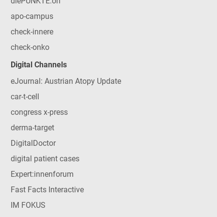
diePUNKTE:on
apo-campus
check-innere
check-onko
Digital Channels
eJournal: Austrian Atopy Update
car-t-cell
congress x-press
derma-target
DigitalDoctor
digital patient cases
Expert:innenforum
Fast Facts Interactive
IM FOKUS