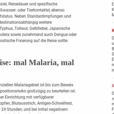
ziel, Reisedauer und spezifische
E
K
üßwasser- oder Tierkontakte) ebenso
M
mpfstatus. Neben Standardimpfungen und
stinationsabhängig weitere
Typhus, Tollwut, Gelbfieber, Japanische
Cholera sowie zunehmend auch Dengue oder
D
stische Fixierung auf die Reise sollte
B
S
E
ise: mal Malaria, mal
m
i
nziellen Malariagebiet ist bis zum Beweis
ositionsrisiko großzügig zu beurteilen ist.
D
r Einrichtung mit verfügbarer
m
opfen, Blutausstrich, Antigen-Schnelltest,
m
 24 Stunden, und bei initial negativem
F