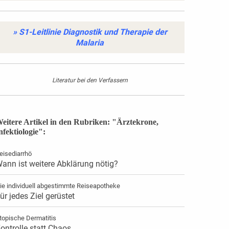
» S1-Leitlinie Diagnostik und Therapie der
Malaria
Literatur bei den Verfassern
eitere Artikel in den Rubriken: "Ärztekrone,
nfektiologie":
eisediarrhö
ann ist weitere Abklärung nötig?
ie individuell abgestimmte Reiseapotheke
ür jedes Ziel gerüstet
topische Dermatitis
ontrolle statt Chaos