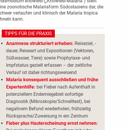
lasmodium knowlesi
(„Knowlesi-Malaria“) stellt
ine zoonotische Malariaform Südostasiens dar, die
chwer verlaufen und klinisch der Malaria tropica
hneln kann.
TIPPS FÜR DIE PRAXIS
Anamnese strukturiert erheben:
Reiseziel, -
dauer, Reiseart und Expositionen (Vektoren,
Süßwasser, Tiere) sowie Prophylaxe- und
Impfstatus gezielt erfassen – der zeitliche
Verlauf ist dabei richtungsweisend
Malaria konsequent ausschließen und frühe
Expertenhilfe:
bei Fieber nach Aufenthalt in
potenziellem Endemiegebiet sofortige
Diagnostik (Mikroskopie/Schnelltest), bei
negativem Befund wiederholen; frühzeitig
Rücksprache/Zuweisung in ein Zentrum
Fieber plus Hauterscheinung ernst nehmen: