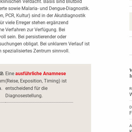
klinischen Verdacht. Basis sind Blutbild
rte sowie Malaria- und Dengue-Diagnostik.
n, PCR, Kultur) sind in der Akutdiagnostik
ür viele Erreger stehen ergänzend
he Verfahren zur Verfügung. Bei
ll sein. Bei persistierender oder
rsuchungen obligat. Bei unklarem Verlauf ist
 spezialisiertes Zentrum sinnvoll.
W
in
Eine
ausführliche Anamnese
I
zum
(Reise, Exposition, Timing) ist
a.
entscheidend für die
R
W
Diagnosestellung.
D
F
A
K