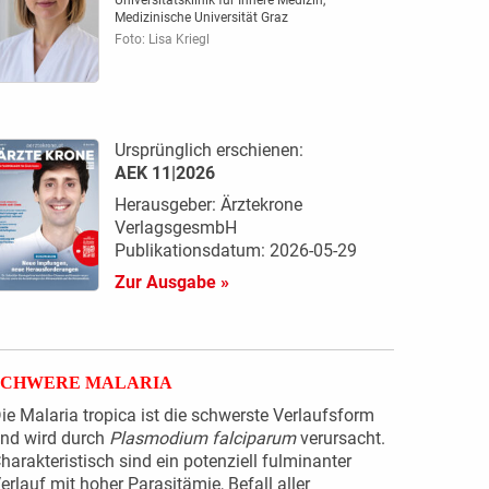
Universitätsklinik für Innere Medizin,
Medizinische Universität Graz
Foto: Lisa Kriegl
Ursprünglich erschienen:
AEK 11|2026
Herausgeber: Ärztekrone
VerlagsgesmbH
Publikationsdatum: 2026-05-29
Zur Ausgabe »
SCHWERE MALARIA
ie Malaria tropica ist die schwerste Verlaufsform
nd wird durch
Plasmodium falciparum
verursacht.
harakteristisch sind ein potenziell fulminanter
erlauf mit hoher Parasitämie, Befall aller