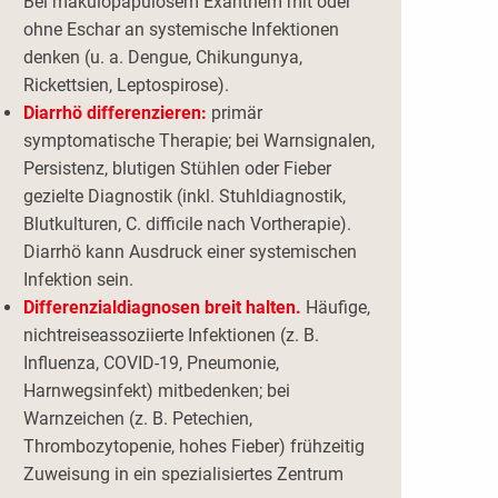
Bei makulopapulösem Exanthem mit oder
ohne Eschar an systemische Infektionen
denken (u. a. Dengue, Chikungunya,
Rickettsien, Leptospirose).
Diarrhö differenzieren:
primär
symptomatische Therapie; bei Warnsignalen,
Persistenz, blutigen Stühlen oder Fieber
gezielte Diagnostik (inkl. Stuhldiagnostik,
Blutkulturen, C. difficile nach Vortherapie).
Diarrhö kann Ausdruck einer systemischen
Infektion sein.
Differenzialdiagnosen breit halten.
Häufige,
nichtreiseassoziierte Infektionen (z. B.
Influenza, COVID-19, Pneumonie,
Harnwegsinfekt) mitbedenken; bei
Warnzeichen (z. B. Petechien,
Thrombozytopenie, hohes Fieber) frühzeitig
Zuweisung in ein spezialisiertes Zentrum