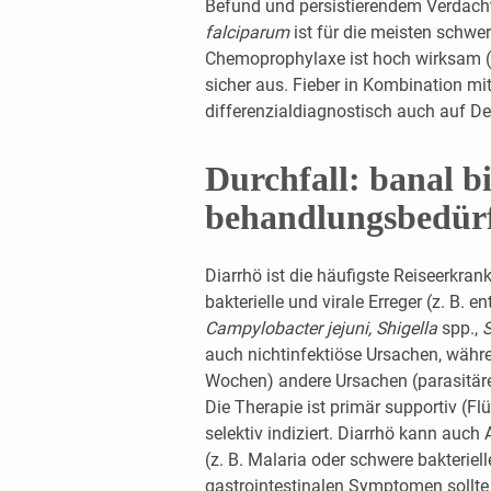
Befund und persistierendem Verdach
falciparum
ist für die meisten schwer
Chemoprophylaxe ist hoch wirksam (>9
sicher aus. Fieber in Kombination mi
differenzialdiagnostisch auch auf D
Durchfall: banal bi
behandlungsbedürf
Diarrhö ist die häufigste Reiseerkran
bakterielle und virale Erreger (z. B. e
Campylobacter jejuni, Shigella
spp.,
S
auch nichtinfektiöse Ursachen, währe
Wochen) andere Ursachen (parasitäre
Die Therapie ist primär supportiv (Flüs
selektiv indiziert. Diarrhö kann auch
(z. B. Malaria oder schwere bakteriell
gastrointestinalen Symptomen sollte