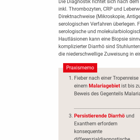
Die Diagnostik richtet sich nach dem 
inkl. Thrombozyten, CRP und Leberwe
Direktnachweise (Mikroskopie, Antige
serologischen Verfahren überlegen. F
serologische und molekularbiologisc
Hautläsionen kann eine Biopsie sinnvo
komplizierter Diarrhö sind Stuhlunte
die niederschwellige Zuweisung in ein
Praxismemo
Fieber nach einer Tropenreise 
einem
Malariagebiet
ist bis 
Beweis des Gegenteils Malari
Persistierende Diarrhö
und
Exanthem erfordern
konsequente
differenzialdiagnostische