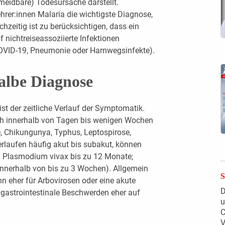
rmeidbare) Todesursache darstellt.
rer:innen Malaria die wichtigste Diagnose,
chzeitig ist zu berücksichtigen, dass ein
f nichtreiseassoziierte Infektionen
 COVID-19, Pneumonie oder Harnwegsinfekte).
albe Diagnose
st der zeitliche Verlauf der Symptomatik.
ch innerhalb von Tagen bis wenigen Wochen
, Chikungunya, Typhus, Leptospirose,
rlaufen häufig akut bis subakut, können
B. Plasmodium vivax bis zu 12 Monate;
nnerhalb von bis zu 3 Wochen). Allgemein
n eher für Arbovirosen oder eine akute
D
 gastrointestinale Beschwerden eher auf
u
C
V