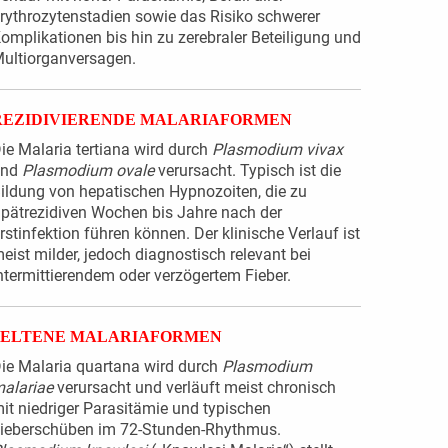
rythrozytenstadien sowie das Risiko schwerer
omplikationen bis hin zu zerebraler Beteiligung und
ultiorganversagen.
REZIDIVIERENDE MALARIAFORMEN
ie Malaria tertiana wird durch
Plasmodium vivax
und
Plasmodium ovale
verursacht. Typisch ist die
ildung von hepatischen Hypnozoiten, die zu
pätrezidiven Wochen bis Jahre nach der
rstinfektion führen können. Der klinische Verlauf ist
eist milder, jedoch diagnostisch relevant bei
ntermittierendem oder verzögertem Fieber.
SELTENE MALARIAFORMEN
ie Malaria quartana wird durch
Plasmodium
alariae
verursacht und verläuft meist chronisch
it niedriger Parasitämie und typischen
ieberschüben im 72-Stunden-Rhythmus.