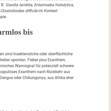
. B.
Giardia lamblia, Entamoeba histolytica,
n
Clostridioides difficile
im Kontext
pie.
armlos bis
n sind Insektenstiche oder oberflächliche
eilen spontan. Fieber plus Exanthem,
linisches Warnsignal für potenziell schwere
opapulöses Exanthem nach Rückkehr aus
 Dengue oder Chikungunya, aus Afrika eher