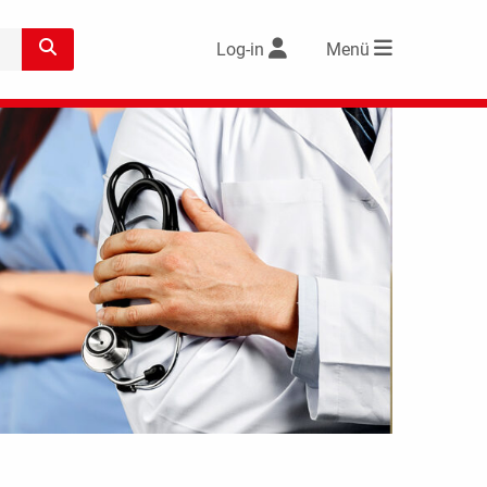
Log-in
Menü