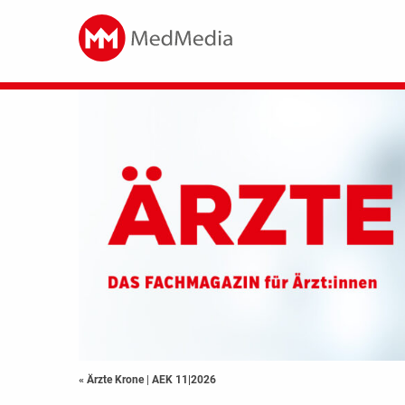
« Ärzte Krone
|
AEK 11|2026