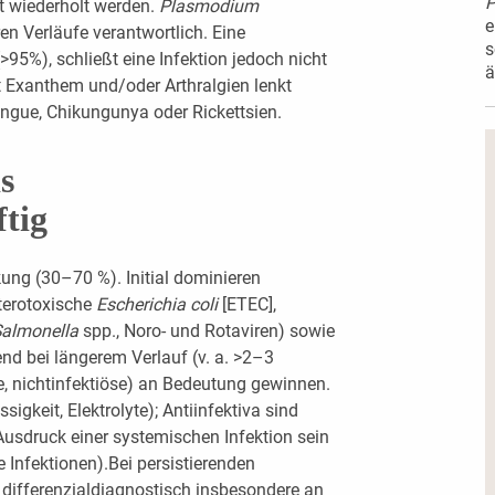
P
t wiederholt werden.
Plasmodium
e
en Verläufe verantwortlich. Eine
s
5%), schließt eine Infektion jedoch nicht
ä
t Exanthem und/oder Arthralgien lenkt
engue, Chikungunya oder Rickettsien.
s
tig
kung (30–70 %). Initial dominieren
nterotoxische
Escherichia coli
[ETEC],
almonella
spp., Noro- und Rotaviren) sowie
nd bei längerem Verlauf (v. a. >2–3
, nichtinfektiöse) an Bedeutung gewinnen.
sigkeit, Elektrolyte); Antiinfektiva sind
 Ausdruck einer systemischen Infektion sein
e Infektionen).Bei persistierenden
 differenzialdiagnostisch insbesondere an