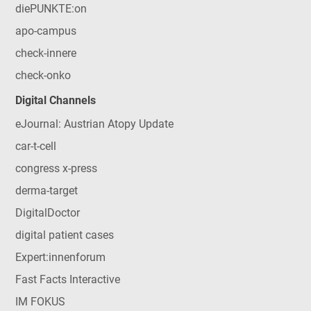
diePUNKTE:on
apo-campus
check-innere
check-onko
Digital Channels
eJournal: Austrian Atopy Update
car-t-cell
congress x-press
derma-target
DigitalDoctor
digital patient cases
Expert:innenforum
Fast Facts Interactive
IM FOKUS