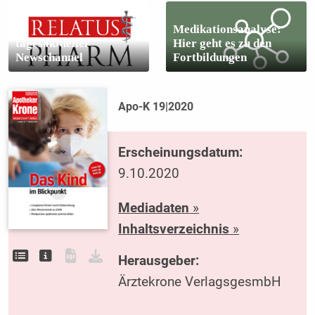
Medikationsanalyse:
tagesaktueller
Hier geht es zu den
Newschannel
Fortbildungen
Apo-K 19|2020
Erscheinungsdatum:
9.10.2020
Mediadaten
»
Inhaltsverzeichnis
»
Herausgeber:
Ärztekrone VerlagsgesmbH