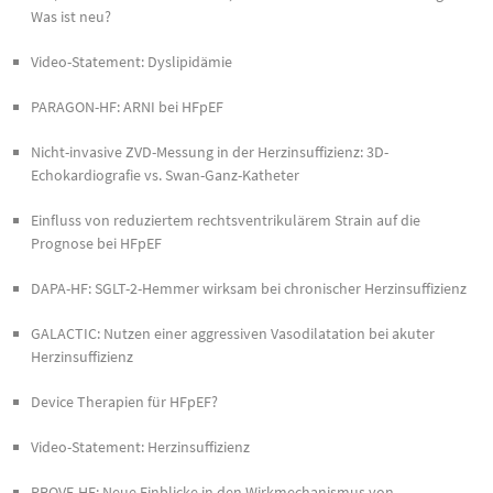
Was ist neu?
Video-Statement: Dyslipidämie
PARAGON-HF: ARNI bei HFpEF
Nicht-invasive ZVD-Messung in der Herzinsuffizienz: 3D-
Echokardiografie vs. Swan-Ganz-Katheter
Einfluss von reduziertem rechtsventrikulärem Strain auf die
Prognose bei HFpEF
DAPA-HF: SGLT-2-Hemmer wirksam bei chronischer Herzinsuffizienz
GALACTIC: Nutzen einer aggressiven Vasodilatation bei akuter
Herzinsuffizienz
Device Therapien für HFpEF?
Video-Statement: Herzinsuffizienz
PROVE-HF: Neue Einblicke in den Wirkmechanismus von