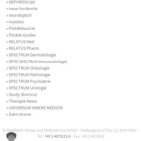
»
NEPHRO
Script
»
neue horizonte
»
neurologisch
»
nextdoc
»
PHARM
Austria
»
Pocket-Guides
»
RELATUS Med
»
RELATUS Pharm
»
SPECTRUM Dermatologie
»
SPIO
(SPECTRUM Immunonkologie)
»
SPECTRUM Onkologie
»
SPECTRUM Pathologie
»
SPECTRUM Psychiatrie
»
SPECTRUM Urologie
»
Study Shortcut
»
Therapie-News
»
UNIVERSUM INNERE MEDIZIN
»
Zahn Krone
© MedMedia Verlag und Mediaservice GmbH - Seidengasse 9/Top 1.1, 1070 Wien -
Tel.:
+43 1 4073111-0
- Fax: +43 1 4073114