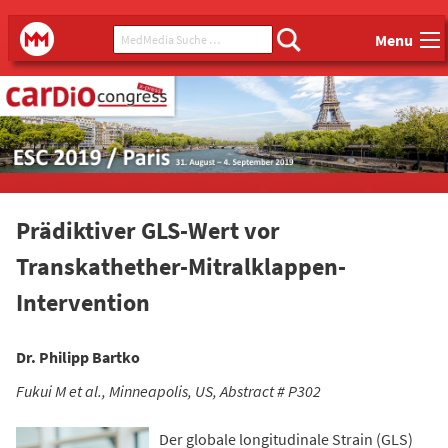
Main menu
MedMedia Suche ...
MedMedia
Menu
Prädiktiver GLS-Wert vor
Transkathether-Mitralklappen-
Intervention
Dr. Philipp Bartko
Fukui M et al., Minneapolis, US, Abstract # P302
Der globale longitudinale Strain (GLS)