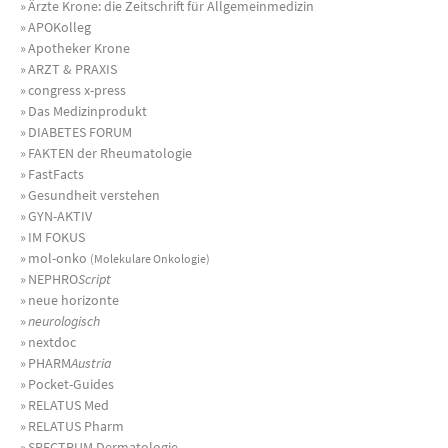
»
Ärzte Krone: die Zeitschrift für Allgemeinmedizin
»
APOKolleg
»
Apotheker Krone
»
ARZT & PRAXIS
»
congress x-press
»
Das Medizinprodukt
»
DIABETES FORUM
»
FAKTEN der Rheumatologie
»
FastFacts
»
Gesundheit verstehen
»
GYN-AKTIV
»
IM FOKUS
»
mol-onko
(Molekulare Onkologie)
»
NEPHRO
Script
»
neue horizonte
»
neurologisch
»
nextdoc
»
PHARM
Austria
»
Pocket-Guides
»
RELATUS Med
»
RELATUS Pharm
»
SPECTRUM Dermatologie