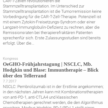
CAR-T-Zellen revolutionieren die
Stammzelltransplantation. Im Unterschied zur
Stammzelltransplantation ist die Tumorremission keine
Vorbedingung für die CAR-T-Zell-Therapie. Potenziell ist
mit einem Zytokin-Freisetzungs-Syndrom oder einer
Langzeit-Immunglobulin-Defizienz zu rechnen, aber die
Remissionsraten bei therapierefraktären Patienten
sprechenfür sich. Erste Zulassungsstudien sind bereits
erfolgt. Über die
...
Kongress
OeGHO-Frühjahrstagung | NSCLC, Mb.
Hodgkin und Blase: Immuntherapie – Blick
über den Tellerrand
7.7.2017
NSCLC: Pembrolizumab ist in der Erstlinie angekommen;
in den nächsten Jahren kann mit Kombinationstherapien
von anti-PD-1, anti-CTLA4 und klassischen
Chemotherapien gerechnet werden, die den Algorithmus
erweitern. Morbus Hodgkin: PD-1/PD-L1 stellt einen