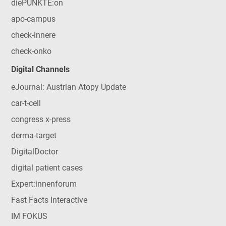
diePUNKTE:on
apo-campus
check-innere
check-onko
Digital Channels
eJournal: Austrian Atopy Update
car-t-cell
congress x-press
derma-target
DigitalDoctor
digital patient cases
Expert:innenforum
Fast Facts Interactive
IM FOKUS