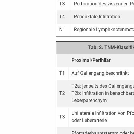
T3
Perforation des viszeralen 
T4
Periduktale Infiltration
N1
Regionale Lymphknotenmet
Tab. 2: TNM-Klassifi
Proximal/Perihilär
T1
Auf Gallengang beschränkt
T2a: jenseits des Gallengang
T2
T2b: Infiltration in benachbar
Leberparenchym
Unilaterale Infiltration von Pf
T3
oder Leberarterie
Pfortaderhauptstamm oder b