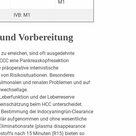
M1
IVB: M1
 und Vorbereitung
zu erreichen, sind oft ausgedehnte
 CCC eine Pankreaskopfresektion
e präoperative internistische
von Risikosituationen. Besonderes
 pulmonalen und renalen Problemen und auf
ffwechsellage.
Leberfunktion und der Leberreserve
ikoeinschätzung beim HCC unterscheidet.
e Bestimmung der Indocyaningrün-Clearance
llulär aufgenommen und ohne wesentliche
e Eliminationsrate (plasma disappearance
bstoffs nach 15 Minuten (R15) bieten so