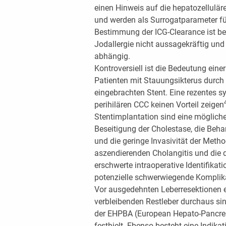
einen Hinweis auf die hepatozellulä
und werden als Surrogatparameter für
Bestimmung der ICG-Clearance ist bei
Jodallergie nicht aussagekräftig 
abhängig.
Kontroversiell ist die Bedeutung ein
Patienten mit Stauungsikterus durch
eingebrachten Stent. Eine rezentes 
perihilären CCC keinen Vorteil zeigen
Stentimplantation sind eine möglich
Beseitigung der Cholestase, die Beha
und die geringe Invasivität der Meth
aszendierenden Cholangitis und die d
erschwerte intraoperative Identifik
potenzielle schwerwiegende Komplika
Vor ausgedehnten Leberresektionen e
verbleibenden Restleber durchaus si
der EHPBA (European Hepato-Pancreat
festhielt. Ebenso besteht eine Indika