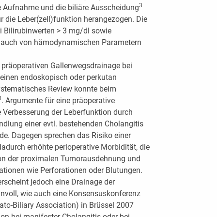
3
re Aufnahme und die biliäre Ausscheidung
 die Leber(zell)funktion herangezogen. Die
 Bilirubinwerten > 3 mg/dl sowie
und auch von hämodynamischen Parametern
er präoperativen Gallenwegsdrainage bei
 einen endoskopisch oder perkutan
systematisches Review konnte beim
4
. Argumente für eine präoperative
e Verbesserung der Leberfunktion durch
ndlung einer evtl. bestehenden Cholangitis
ode. Dagegen sprechen das Risiko einer
adurch erhöhte perioperative Morbidität, die
ation der proximalen Tumorausdehnung und
tionen wie Perforationen oder Blutungen.
rscheint jedoch eine Drainage der
nnvoll, wie auch eine Konsensuskonferenz
o-Biliary Association) in Brüssel 2007
tion bei manifester Cholangitis oder bei