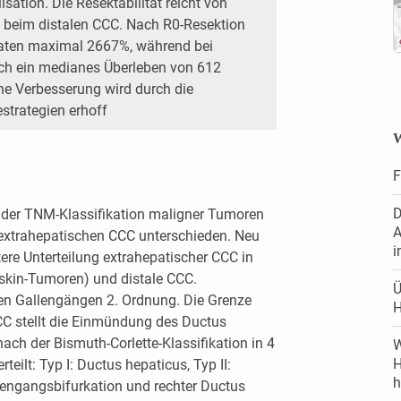
sation. Die Resektabilität reicht von
% beim distalen CCC. Nach R0-Resektion
raten maximal 2667%, während bei
ich ein medianes Überleben von 612
ine Verbesserung wird durch die
trategien erhoff
W
F
D
e der TNM-Klassifikation maligner Tumoren
A
extrahepatischen CCC unterschieden. Neu
i
tere Unterteilung extrahepatischer CCC in
tskin-Tumoren) und distale CCC.
Ü
den Gallengängen 2. Ordnung. Die Grenze
C stellt die Einmündung des Ductus
ach der Bismuth-Corlette-Klassifikation in 4
W
H
eilt: Typ I: Ductus hepaticus, Typ II:
h
llengangsbifurkation und rechter Ductus