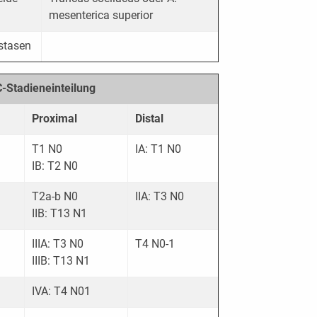
mesenterica superior
stasen
C-Stadieneinteilung
Proximal
Distal
T1 N0
IA: T1 N0
IB: T2 N0
T2a-b N0
IIA: T3 N0
IIB: T13 N1
IIIA: T3 N0
T4 N0-1
IIIB: T13 N1
IVA: T4 N01