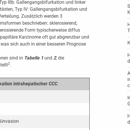
yp IIIb: Gallengangsbifurkation und linker
S
ästen, Typ IV: Gallengangsbifurkation und
K
erteilung. Zusätzlich werden 3
msformen beschrieben: sklerosierend,
H
lerosierende Form typischerweise diffus
T
 papilläre Karzinome oft gut abgrenzbar und
K
, was sich auch in einer besseren Prognose
H
onen sind in
Tabelle 1
und
2
, die
d
2
ellt
.
A
i
kation intrahepatischer CCC
c
I
G
H
ßinvasion
d