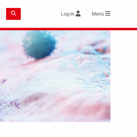
Log-in
Menü