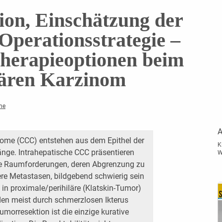
tion, Einschätzung der
 Operationsstrategie –
herapieoptionen beim
lären Karzinom
me
A
nome (CCC) entstehen aus dem Epithel der
K
änge. Intrahepatische CCC präsentieren
W
iple Raumforderungen, deren Abgrenzung zu
re Metastasen, bildgebend schwierig sein
in proximale/perihiläre (Klatskin-Tumor)
den meist durch schmerzlosen Ikterus
morresektion ist die einzige kurative