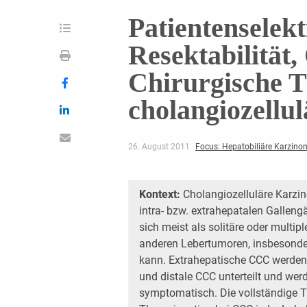
Patientenselek
Resektabilität,
Chirurgische T
cholangiozellu
26. August 2011
Focus: Hepatobiliäre Karzino
Kontext:
Cholangiozelluläre Karzi
intra- bzw. extrahepatalen Galleng
sich meist als solitäre oder mult
anderen Lebertumoren, insbesonde
kann. Extrahepatische CCC werden 
und distale CCC unterteilt und wer
symptomatisch. Die vollständige Tu