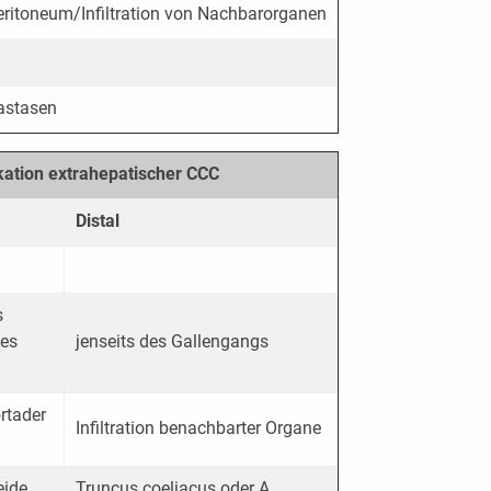
Peritoneum/Infiltration von Nachbarorganen
astasen
kation extrahepatischer CCC
Distal
s
tes
jenseits des Gallengangs
ortader
Infiltration benachbarter Organe
eide
Truncus coeliacus oder A.