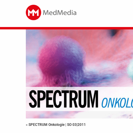
« SPECTRUM Onkologie
|
SO 03|2011