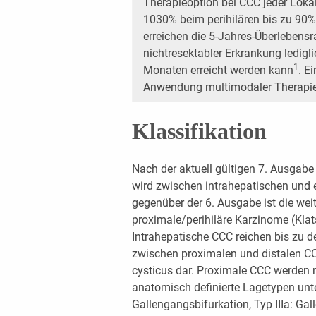
Therapieoption bei CCC jeder Lokali
1030% beim perihilären bis zu 90
erreichen die 5-Jahres-Überlebens
nichtresektabler Erkrankung ledigl
1
Monaten erreicht werden kann
. E
Anwendung multimodaler Therapies
Klassifikation
Nach der aktuell gültigen 7. Ausgab
wird zwischen intrahepatischen und 
gegenüber der 6. Ausgabe ist die wei
proximale/perihiläre Karzinome (Kla
Intrahepatische CCC reichen bis zu 
zwischen proximalen und distalen CC
cysticus dar. Proximale CCC werden n
anatomisch definierte Lagetypen untert
Gallengangsbifurkation, Typ IIIa: Ga