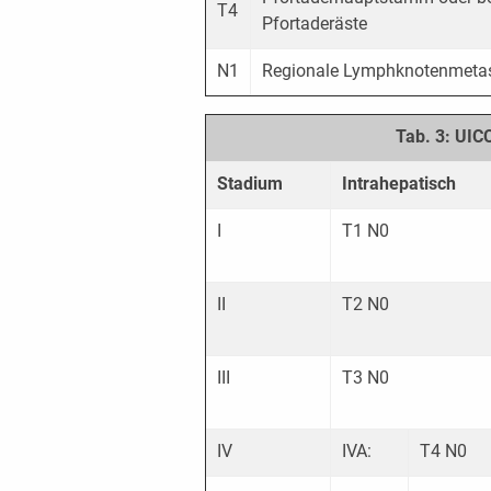
T4
Pfortaderäste
N1
Regionale Lymphknotenmeta
Tab. 3: UIC
Stadium
Intrahepatisch
I
T1 N0
II
T2 N0
III
T3 N0
IV
IVA:
T4 N0