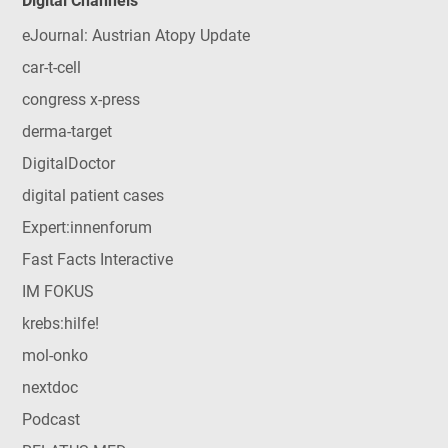
Digital Channels
eJournal: Austrian Atopy Update
car-t-cell
congress x-press
derma-target
DigitalDoctor
digital patient cases
Expert:innenforum
Fast Facts Interactive
IM FOKUS
krebs:hilfe!
mol-onko
nextdoc
Podcast