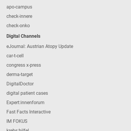
apo-campus
check-innere
check-onko
Digital Channels
eJournal: Austrian Atopy Update
car-t-cell
congress x-press
derma-target
DigitalDoctor
digital patient cases
Expert:innenforum
Fast Facts Interactive
IM FOKUS
krebs:hilfe!