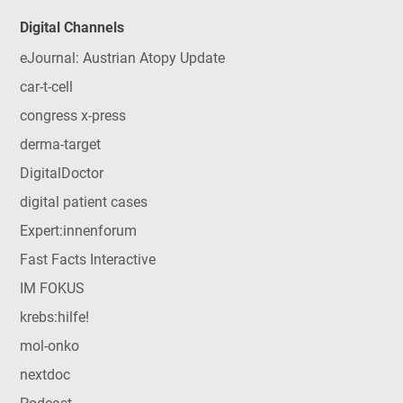
Digital Channels
eJournal: Austrian Atopy Update
car-t-cell
congress x-press
derma-target
DigitalDoctor
digital patient cases
Expert:innenforum
Fast Facts Interactive
IM FOKUS
krebs:hilfe!
mol-onko
nextdoc