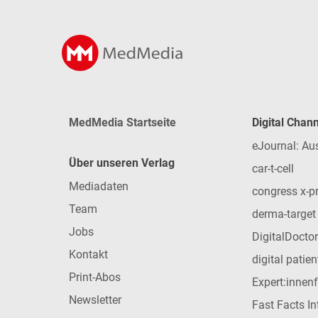
MedMedia Startseite
Digital Chan
eJournal: Au
Über unseren Verlag
car-t-cell
Mediadaten
congress x-p
Team
derma-target
Jobs
DigitalDoctor
Kontakt
digital patie
Print-Abos
Expert:innen
Newsletter
Fast Facts In