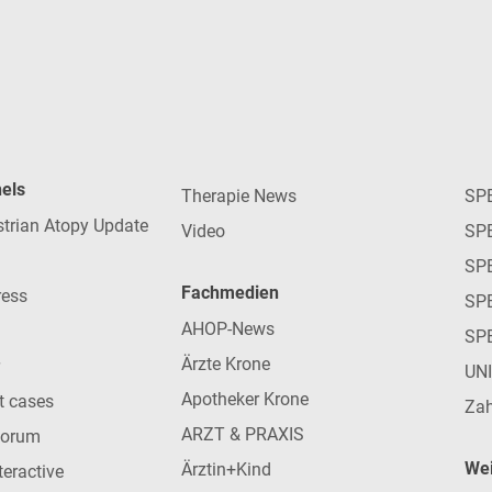
nels
Therapie News
SP
strian Atopy Update
Video
SP
SP
Fachmedien
ress
SPE
AHOP-News
SP
Ärzte Krone
UN
Apotheker Krone
nt cases
Zah
ARZT & PRAXIS
forum
Wei
Ärztin+Kind
teractive