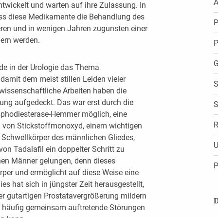
A
twickelt und warten auf ihre Zulassung. In
ass diese Medikamente die Behandlung des
P
eren und in wenigen Jahren zugunsten einer
ern werden.
P
G
de in der Urologie das Thema
damit dem meist stillen Leiden vieler
S
wissenschaftliche Arbeiten haben die
ung aufgedeckt. Das war erst durch die
S
phodiesterase-Hemmer möglich, eine
R
 von Stickstoffmonoxyd, einem wichtigen
m Schwellkörper des männlichen Gliedes,
U
on Tadalafil ein doppelter Schritt zu
enen Männer gelungen, denn dieses
P
rper und ermöglicht auf diese Weise eine
 hat sich in jüngster Zeit herausgestellt,
r gutartigen Prostatavergrößerung mildern
D
i häufig gemeinsam auftretende Störungen