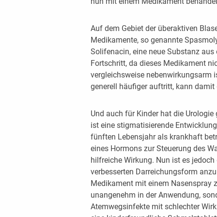
nun mit einem Medikament behandel
Auf dem Gebiet der überaktiven Blas
Medikamente, so genannte Spasmolyt
Solifenacin, eine neue Substanz aus 
Fortschritt, da dieses Medikament ni
vergleichsweise nebenwirkungsarm is
generell häufiger auftritt, kann dami
Und auch für Kinder hat die Urologie
ist eine stigmatisierende Entwicklun
fünften Lebensjahr als krankhaft bet
eines Hormons zur Steuerung des Wa
hilfreiche Wirkung. Nun ist es jedoch
verbesserten Darreichungsform anzub
Medikament mit einem Nasenspray zu
unangenehm in der Anwendung, sonde
Atemwegsinfekte mit schlechter Wir