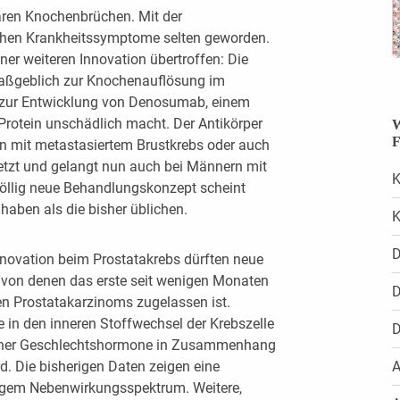
aren Knochenbrüchen. Mit der
ichen Krankheitssymptome selten geworden.
ner weiteren Innovation übertroffen: Die
maßgeblich zur Knochenauflösung im
e zur Entwicklung von Denosumab, einem
Protein unschädlich macht. Der Antikörper
W
F
en mit metastasiertem Brustkrebs oder auch
zt und gelangt nun auch bei Männern mit
K
öllig neue Behandlungskonzept scheint
aben als die bisher üblichen.
K
D
nnovation beim Prostatakrebs dürften neue
 von denen das erste seit wenigen Monaten
D
en Prostatakarzinoms zugelassen ist.
e in den inneren Stoffwechsel der Krebszelle
D
licher Geschlechtshormone in Zusammenhang
. Die bisherigen Daten zeigen eine
A
ngem Nebenwirkungsspektrum. Weitere,