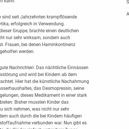
n kann.
S
A
e sind seit Jahrzehnten krampflösende
ika, erfolgreich in Verwendung.
dieser Gruppe, brachte einen deutlichen
cht nur sehr wirksam, sondern auch
t. Frauen, bei denen Harninkontinenz
t geholfen werden.
 gute Nachrichten: Das nächtliche Einnässen
gsstörung und wird bei Kindern ab dem
rachtet. Hier hat die künstliche Nachahmung
sserhaushaltes, das Desmopressin, seine
 gelungen, dieses Medikament in einer stark
ieten: Bisher mussten Kinder das
 sich nehmen, was nicht nur sehr
rn auch durch die bei Kindern häufigen
kstoffaufnahme verbunden war. Nun gibt es