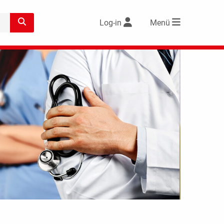
Log-in
Menü