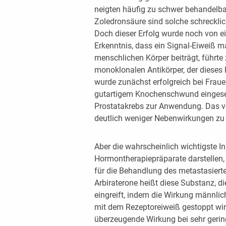
neigten häufig zu schwer behandelb
Zoledronsäure sind solche schreckl
Doch dieser Erfolg wurde noch von ei
Erkenntnis, dass ein Signal-Eiweiß 
menschlichen Körper beiträgt, führt
monoklonalen Antikörper, der dieses 
wurde zunächst erfolgreich bei Frau
gutartigem Knochenschwund eingeset
Prostatakrebs zur Anwendung. Das v
deutlich weniger Nebenwirkungen zu h
Aber die wahrscheinlich wichtigste I
Hormontherapiepräparate darstellen,
für die Behandlung des metastasiert
Arbiraterone heißt diese Substanz, di
eingreift, indem die Wirkung männ
mit dem Rezeptoreiweiß gestoppt wird
überzeugende Wirkung bei sehr geri